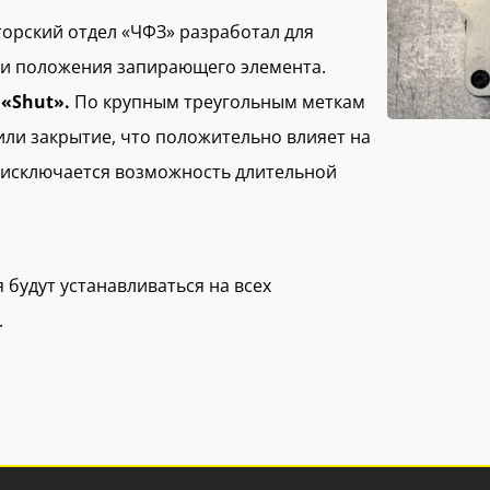
торский отдел «ЧФЗ» разработал для
ли положения запирающего элемента.
«Shut».
По крупным треугольным меткам
или закрытие, что положительно влияет на
к исключается возможность длительной
 будут устанавливаться на всех
.