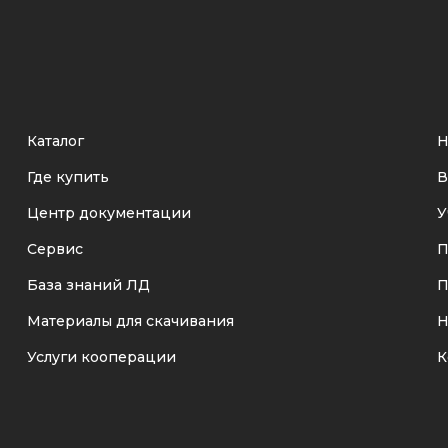
Каталог
Н
Где купить
В
Центр документации
У
Сервис
П
База знаний ЛД
П
Материалы для скачивания
Н
Услуги кооперации
К