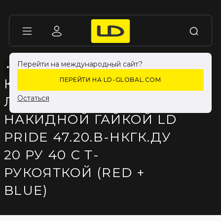
Перейти на международный сайт?
КРАНЫ LD PRIDE ДЛЯ ЖИДКОСТИ
КРАНЫ LD PRIDE ДЛЯ ЖИДКОСТИ
КРАН ШАРОВОЙ
ПЕРЕЙТИ НА LD-GLOBAL.COM
ЛАТУННЫЙ С
Остаться
НАКИДНОЙ ГАЙКОЙ LD
PRIDE 47.20.В-НКГК.ДУ
20 РУ 40 С Т-
РУКОЯТКОЙ (RED +
BLUE)