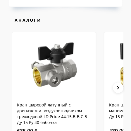
Именно поэтому на шаровые краны LD Pride
предоставляется
10-летняя гарантия
— одна
АНАЛОГИ
из самых продолжительных на российском
рынке.
Сравнение LD Pride с
аналогами на примере
DN15
Кран шаровой латунный с
Кран шаро
дренажем и воздухоотводчиком
манометра 
трехходовой LD Pride 44.15.В-В.С.Б
Ду 15 Ру 4
Ду 15 Ру 40 бабочка
635.00
439.00
₽
₽