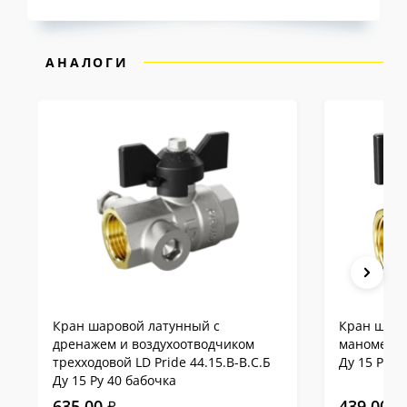
Именно поэтому на шаровые краны LD Pride
предоставляется
10-летняя гарантия
— одна
АНАЛОГИ
из самых продолжительных на российском
рынке.
Сравнение LD Pride с
аналогами на примере
DN15
Кран шаровой латунный с
Кран шаро
дренажем и воздухоотводчиком
манометра 
трехходовой LD Pride 44.15.В-В.С.Б
Ду 15 Ру 4
Ду 15 Ру 40 бабочка
635.00
439.00
₽
₽