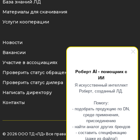
База знаний ЛД
Материалы для скачивания
Услуги кооперации
Новости
Вакансии
Участие в ассоциациях
Роберт AI - помощник с
Проверить статус обращения
ИИ
Проверить статус дилера
Я искусственный интеллект
Роберт, созданный ЛД.
Написать директору
Контакты
Помогу:
- подобрать продукцию по DN,
среде применения,
присоединению
- найти аналог других брендов
- составить спецификацию
© 2026 ООО ТД «ЛД» Все права защищены законом об авторском
(даже из файла!)