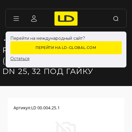
Перейти на международный сайт?
КОМПЛЕКТУЮЩИЕ ДЛЯ ЛАТУННЫХ КРАНОВ
КОМПЛЕКТУЮЩИЕ ДЛЯ ЛАТУННЫХ КРАНОВ
РУКОЯТКА "БАБОЧКА"
ПЕРЕЙТИ НА LD-GLOBAL.COM
(БЕЛАЯ) LD PRIDE ДЛЯ
Остаться
DN 25, 32 ПОД ГАЙКУ
Артикул:
LD 00.004.25.1