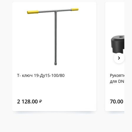
Т- ключ 19-Ду15-100/80
Рукоятка "
для DN 15,
2 128.00
70.00
₽
₽