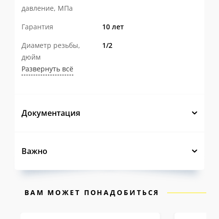
давление, МПа
Конструкция с ремонтопригодной
Гарантия
10 лет
горловиной
с фторопластовым
уплотнением штока, эргономичной
Диаметр резьбы,
1/2
дюйм
ручкой с возможностью опломбировки
Развернуть всё
и оптимальным количеством витков
резьбы делает эксплуатацию крана
удобной и безопасной.
Документация
Современное автоматизированное
производство и многоступенчатый
Важно
контроль качества
на каждом этапе
гарантируют стабильность
характеристик каждого изделия.
ВАМ МОЖЕТ ПОНАДОБИТЬСЯ
Именно поэтому на шаровые краны LD Pride