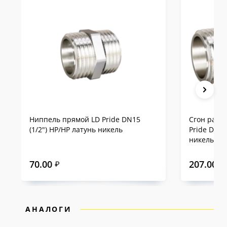
предоставляется
10-летняя гарантия
— одна
из самых продолжительных на российском
рынке.
Сравнение LD Pride с
аналогами на примере
DN15
Ниппель прямой LD Pride DN15
Сгон разъ
(1/2") НР/НР латунь никель
Pride DN15
никель
70.00
207.00
₽
₽
АНАЛОГИ