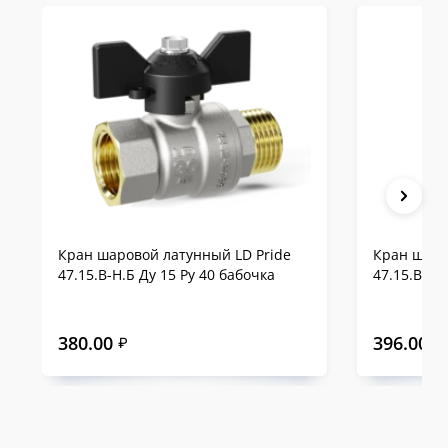
Кран шаровой латунный LD Pride
Кран шаро
47.15.В-Н.Б Ду 15 Ру 40 бабочка
47.15.В-Н.
380.00
396.00
₽
₽