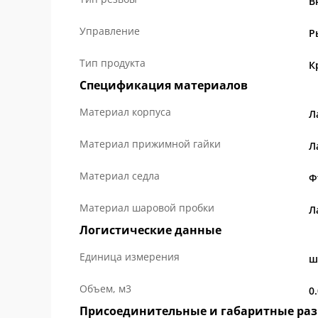
В
Управление
Р
Тип продукта
К
Спецификация материалов
Материал корпуса
Л
Материал прижимной гайки
Л
Материал седла
Ф
Материал шаровой пробки
Л
Логистические данные
Единица измерения
ш
Объем, м3
0
Присоединительные и габаритные ра