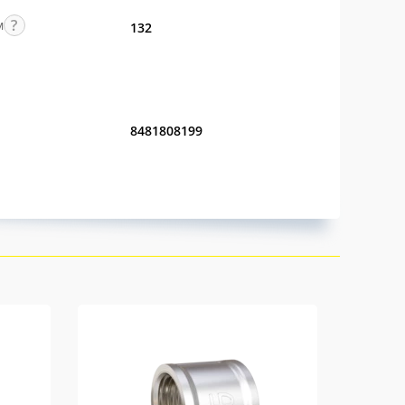
м
132
8481808199