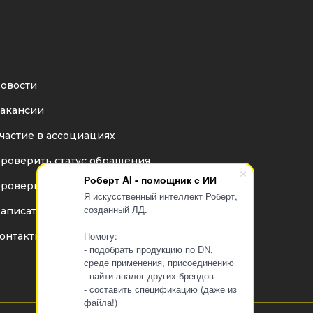
овости
акансии
частие в ассоциациях
роверить статус обращения
Роберт AI - помощник с ИИ
роверить статус дилера
Я искусственный интеллект Роберт,
созданный ЛД.
аписать директору
Помогу:
онтакты
- подобрать продукцию по DN,
среде применения, присоединению
- найти аналог других брендов
- составить спецификацию (даже из
файла!)