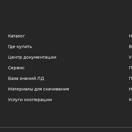
Каталог
Н
Где купить
В
Центр документации
У
Сервис
П
База знаний ЛД
П
Материалы для скачивания
Н
Услуги кооперации
К