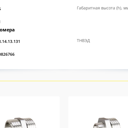
Габаритная высота (h), м
5
1
номера
ТНВЭД
8.14.13.131
0826766