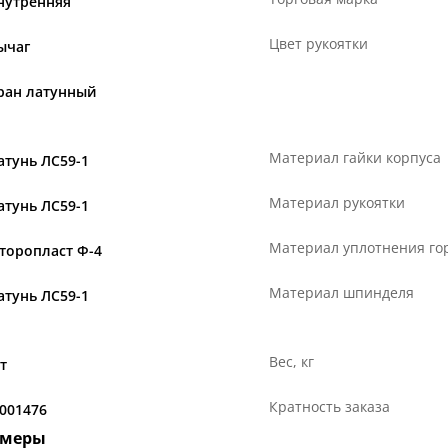
нутренняя
Цвет рукоятки
ычаг
ран латунный
Материал гайки корпуса
атунь ЛС59-1
Материал рукоятки
атунь ЛС59-1
Материал уплотнения г
торопласт Ф-4
Материал шпинделя
атунь ЛС59-1
Вес, кг
т
Кратность заказа
.001476
змеры