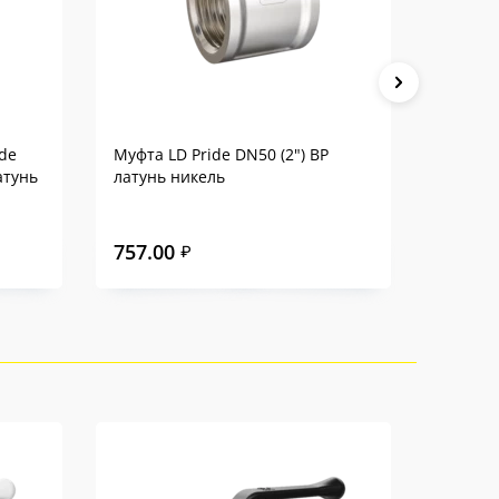
de
Муфта LD Pride DN50 (2") ВР
Заглушк
атунь
латунь никель
DN50 (2
757.00
522.0
₽