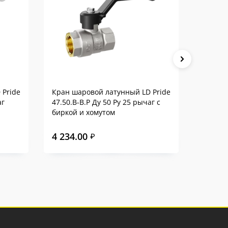
 Pride
Кран шаровой латунный LD Pride
Кран ш
аг
47.50.В-В.Р Ду 50 Ру 25 рычаг с
47.50.В
биркой и хомутом
(red)
4 234.00
4 266
₽