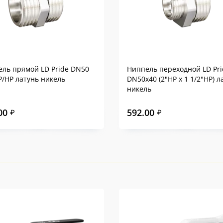
ль прямой LD Pride DN50
Ниппель переходной LD Pri
НР/НР латунь никель
DN50х40 (2"НР х 1 1/2"НР) л
никель
00
592.00
₽
₽