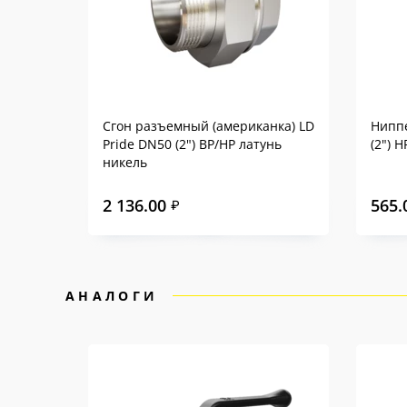
Сгон разъемный (американка) LD
Ниппе
Pride DN50 (2") ВР/НР латунь
(2") 
никель
2 136.00
565.
₽
АНАЛОГИ