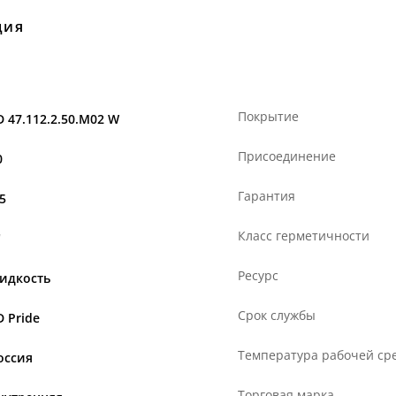
ция
Покрытие
D 47.112.2.50.M02 W
Присоединение
0
Гарантия
,5
Класс герметичности
"
Ресурс
идкость
Срок службы
D Pride
Температура рабочей сре
оссия
Торговая марка