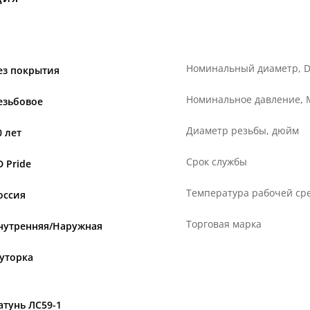
Номинальный диаметр, 
ез покрытия
Номинальное давление,
езьбовое
Диаметр резьбы, дюйм
0 лет
Срок службы
D Pride
Температура рабочей сре
оссия
Торговая марка
нутренняя/Наружная
уторка
атунь ЛС59-1