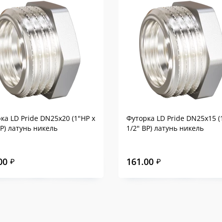
ка LD Pride DN25х20 (1"НР х
Футорка LD Pride DN25х15 (
ВР) латунь никель
1/2" ВР) латунь никель
00
161.00
₽
₽