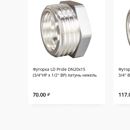
Футорка LD Pride DN20х15
Футор
(3/4"НР х 1/2" ВР) латунь никель
3/4" 
70.00
117.
₽