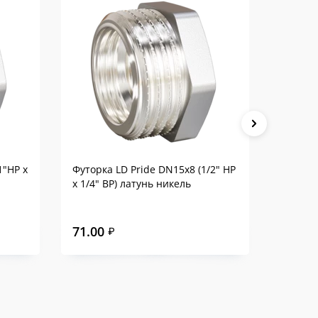
1"НР х
Футорка LD Pride DN15х8 (1/2" НР
Футорк
х 1/4" ВР) латунь никель
(3/4"НР
71.00
70.00
₽