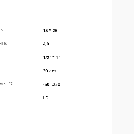
DN
15 * 25
 МПа
4,0
1/2" * 1"
30 лет
ды, °С
-60...250
LD