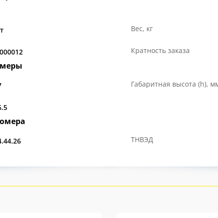
Вес, кг
т
Кратность заказа
.000012
змеры
Габаритная высота (h), м
7
6.5
номера
ТНВЭД
4.44.26