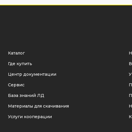
Каталог
Н
Где купить
В
Центр документации
У
Сервис
П
База знаний ЛД
П
Материалы для скачивания
Н
Услуги кооперации
К