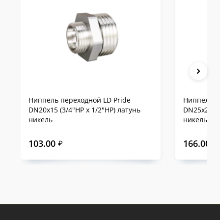
Ниппель переходной LD Pride
Ниппель п
DN20х15 (3/4"НР х 1/2"НР) латунь
DN25х20 (1
никель
никель
103.00
166.00
₽
₽