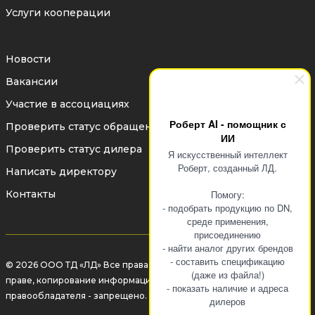
Услуги кооперации
Новости
Вакансии
Участие в ассоциациях
Роберт AI - помощник с
Проверить статус обращения
ИИ
Проверить статус дилера
Я искусственный интеллект
Роберт, созданный ЛД.
Написать директору
Контакты
Помогу:
- подобрать продукцию по DN,
среде применения,
присоединению
- найти аналог других брендов
- составить спецификацию
© 2026 ООО ТД «ЛД» Все права защищены законом об авторском
(даже из файла!)
праве, копирование информации без разрешения
- показать наличие и адреса
правообладателя - запрещено.
дилеров