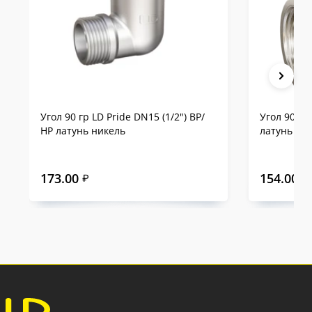
Угол 90 гр LD Pride DN15 (1/2") ВР/
Угол 90 гр
НР латунь никель
латунь ни
173.00
154.00
₽
₽