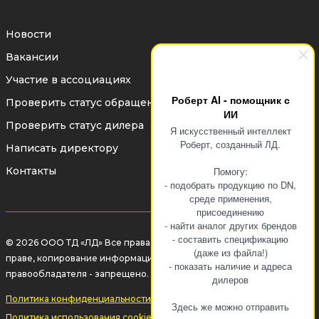
Новости
Вакансии
Участие в ассоциациях
Роберт AI - помощник с
Проверить статус обращения
ИИ
Проверить статус дилера
Я искусственный интеллект
Роберт, созданный ЛД.
Написать директору
Контакты
Помогу:
- подобрать продукцию по DN,
среде применения,
присоединению
- найти аналог других брендов
- составить спецификацию
© 2026 ООО ТД «ЛД» Все права защищены законом об авторском
(даже из файла!)
праве, копирование информации без разрешения
- показать наличие и адреса
правообладателя - запрещено.
дилеров
Политика конфиденциальности
Здесь же можно отправить
Политика использования cookie-файлов