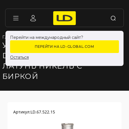
ГЛАВНАЯ
ГЛАВНАЯ
КАТАЛОГ ПРОДУКЦИИ
КАТАЛОГ ПРОДУКЦИИ
ФИТИНГИ
ФИТИНГИ
Перейти на международный сайт?
УГОЛ 90 ГР LD PRIDE
ПЕРЕЙТИ НА LD-GLOBAL.COM
DN15 (1/2") ВР/ВР
Остаться
ЛАТУНЬ НИКЕЛЬ С
БИРКОЙ
Артикул:
LD.67.522.15