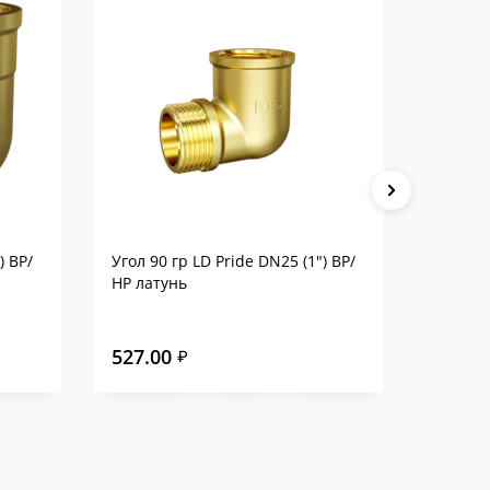
) ВР/
Угол 90 гр LD Pride DN25 (1") ВР/
Угол 90
НР латунь
НР лат
527.00
527.0
₽