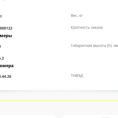
Вес, кг
т
Кратность заказа
.000122
змеры
Габаритная высота (h), м
0
5.2
номера
ТНВЭД
4.44.26