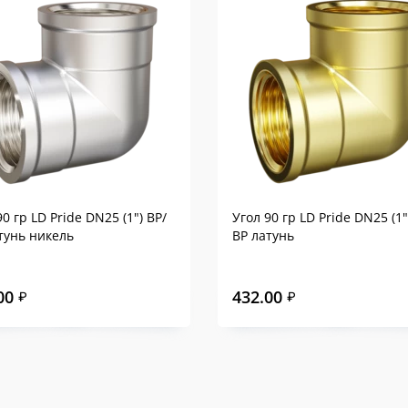
90 гр LD Pride DN25 (1") ВР/
Угол 90 гр LD Pride DN25 (1"
тунь никель
ВР латунь
00
432.00
₽
₽