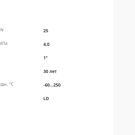
DN
25
 МПа
4,0
1"
30 лет
ды, °С
-60...250
LD