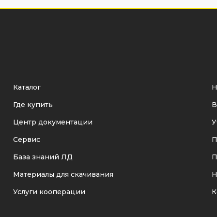
Каталог
Н
Где купить
В
Центр документации
У
Сервис
П
База знаний ЛД
П
Материалы для скачивания
Н
Услуги кооперации
К