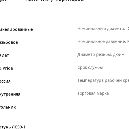
Номинальный диаметр, 
икелированные
Номинальное давление,
езьбовое
Диаметр резьбы, дюйм
0 лет
Срок службы
D Pride
Температура рабочей сре
оссия
Торговая марка
нутренняя
гольник
атунь ЛС59-1