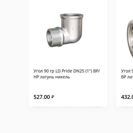
Угол 90 гр LD Pride DN25 (1") ВР/
Угол 
НР латунь никель
ВР ла
527.00
432.
₽