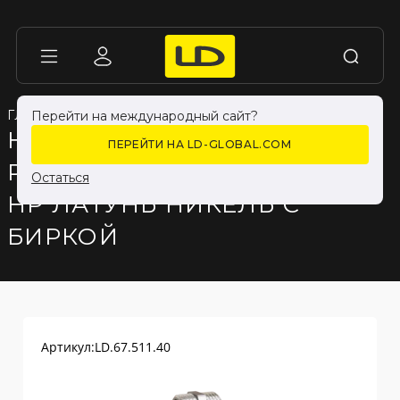
ГЛАВНАЯ
ГЛАВНАЯ
КАТАЛОГ ПРОДУКЦИИ
КАТАЛОГ ПРОДУКЦИИ
ФИТИНГИ
ФИТИНГИ
Перейти на международный сайт?
НИППЕЛЬ ПРЯМОЙ LD
ПЕРЕЙТИ НА LD-GLOBAL.COM
PRIDE DN40 (1 1/2") НР/
Остаться
НР ЛАТУНЬ НИКЕЛЬ С
БИРКОЙ
Артикул:
LD.67.511.40