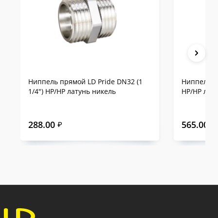
Ниппель прямой LD Pride DN32 (1
Ниппель пр
1/4") НР/НР латунь никель
НР/НР лат
288.00
565.00
₽
₽