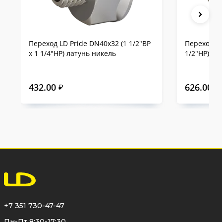
Переход LD Pride DN40х32 (1 1/2"ВР
Переход LD
х 1 1/4"НР) латунь никель
1/2"НР) ла
432.00
626.00
₽
₽
+7 351 730-47-47
Пн-Пт 8:30-17:30