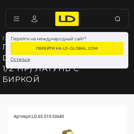
ГЛАВНАЯ
ГЛАВНАЯ
КАТАЛОГ ПРОДУКЦИИ
КАТАЛОГ ПРОДУКЦИИ
ФИТИНГИ
ФИТИНГИ
Перейти на международный сайт?
ПЕРЕХОД LD PRIDE
ПЕРЕЙТИ НА LD-GLOBAL.COM
DN50Х40 (2"ВР Х 1
Остаться
1/2"НР) ЛАТУНЬ С
БИРКОЙ
Артикул:
LD.65.519.50х40