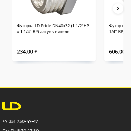
Футорка LD Pride DN40х32 (1 1/2"НР
Футорка LD
х 1 1/4" ВР) латунь никель
1/4" ВР) л
234.00
606.00
₽
₽
+7 351 730-47-47
Пн-Пт 8:30-17:30