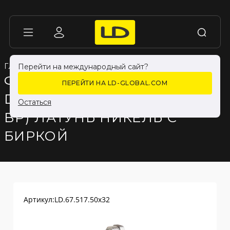
ГЛАВНАЯ
ГЛАВНАЯ
КАТАЛОГ ПРОДУКЦИИ
КАТАЛОГ ПРОДУКЦИИ
ФИТИНГИ
ФИТИНГИ
Перейти на международный сайт?
ФУТОРКА LD PRIDE
ПЕРЕЙТИ НА LD-GLOBAL.COM
DN50Х32 (2"НР Х 1 1/4"
Остаться
ВР) ЛАТУНЬ НИКЕЛЬ С
БИРКОЙ
Артикул:
LD.67.517.50х32