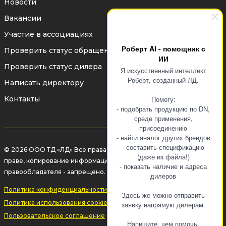
Новости
Вакансии
Участие в ассоциациях
Роберт AI - помощник с
Проверить статус обращения
ИИ
Проверить статус дилера
Я искусственный интеллект
Роберт, созданный ЛД.
Написать директору
Контакты
Помогу:
- подобрать продукцию по DN,
среде применения,
присоединению
- найти аналог других брендов
- составить спецификацию
© 2026 ООО ТД «ЛД» Все права защищены законом об авторском
(даже из файла!)
праве, копирование информации без разрешения
- показать наличие и адреса
правообладателя - запрещено.
дилеров
Политика конфиденциальности
Здесь же можно отправить
Политика использования cookie-файлов
заявку напрямую дилерам.
Пользовательское соглашение
Напишите, чем помочь.