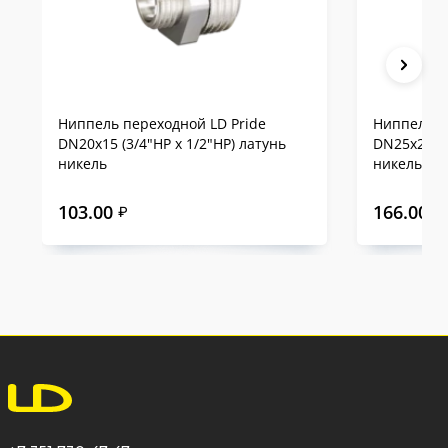
Ниппель переходной LD Pride
Ниппель п
DN20х15 (3/4"НР х 1/2"НР) латунь
DN25х20 (1
никель
никель
103.00
166.00
₽
₽