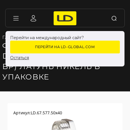
ГЛАВНАЯ
ГЛАВНАЯ
КАТАЛОГ ПРОДУКЦИИ
КАТАЛОГ ПРОДУКЦИИ
ФИТИНГИ
ФИТИНГИ
Перейти на международный сайт?
ФУТОРКА LD PRIDE
ПЕРЕЙТИ НА LD-GLOBAL.COM
DN50Х40 (2"НР Х 1 1/2"
Остаться
ВР) ЛАТУНЬ НИКЕЛЬ В
УПАКОВКЕ
Артикул:
LD.67.577.50х40