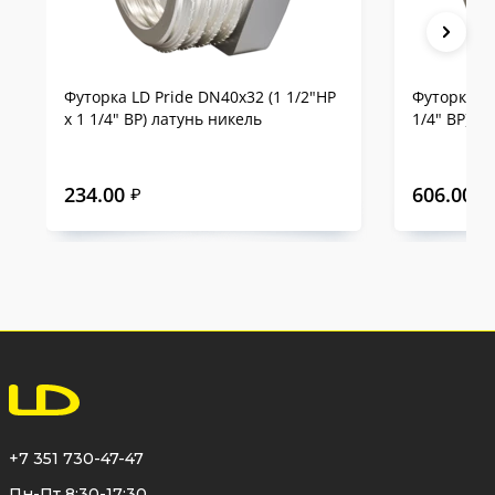
Футорка LD Pride DN40х32 (1 1/2"НР
Футорка LD
х 1 1/4" ВР) латунь никель
1/4" ВР) л
234.00
606.00
₽
₽
+7 351 730-47-47
Пн-Пт 8:30-17:30