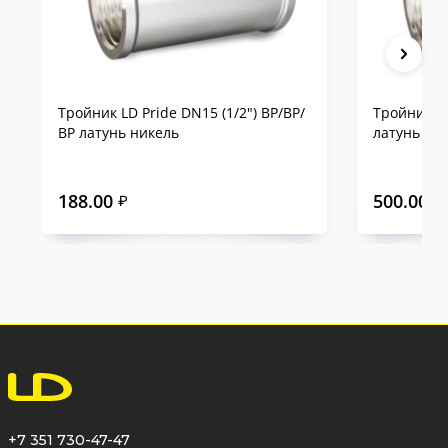
Тройник LD Pride DN15 (1/2") ВР/ВР/
Тройник LD
ВР латунь никель
латунь ни
188.00
500.00
₽
₽
+7 351 730-47-47