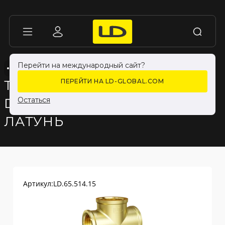
Перейти на международный сайт?
ТРОЙНИК ВР-ВР-ВР
ТРОЙНИК ВР-ВР-ВР
БЕЗ ПОКРЫТИЯ
БЕЗ ПОКРЫТИЯ
ТРОЙНИК LD PRIDE
ПЕРЕЙТИ НА LD-GLOBAL.COM
DN15 (1/2") ВР/ВР/ВР
Остаться
ЛАТУНЬ
Артикул:
LD.65.514.15