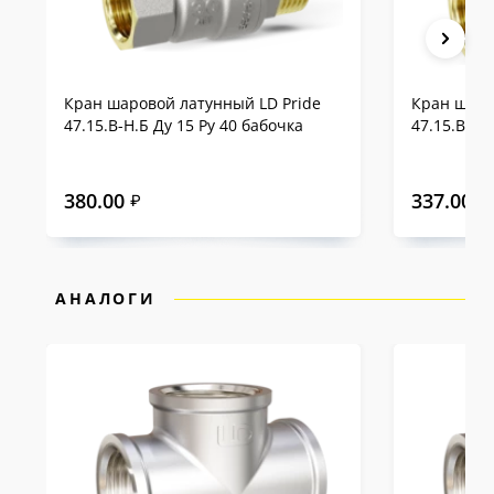
Кран шаровой латунный LD Pride
Кран шаро
47.15.В-Н.Б Ду 15 Ру 40 бабочка
47.15.В-В.
380.00
337.00
₽
₽
АНАЛОГИ