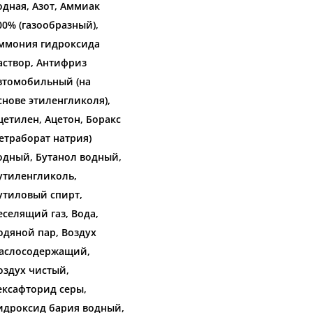
одная, Азот, Аммиак
00% (газообразный),
ммония гидроксида
аствор, Антифриз
втомобильный (на
снове этиленгликоля),
цетилен, Ацетон, Боракс
тетраборат натрия)
одный, Бутанол водный,
утиленгликоль,
утиловый спирт,
еселящий газ, Вода,
одяной пар, Воздух
аслосодержащий,
оздух чистый,
ексафторид серы,
идроксид бария водный,