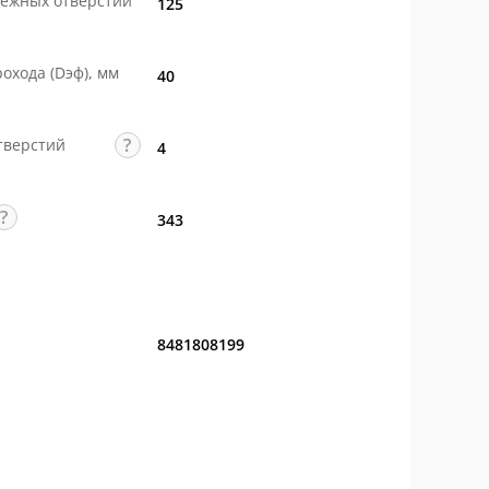
ежных отверстий
125
охода (Dэф), мм
40
тверстий
4
343
8481808199