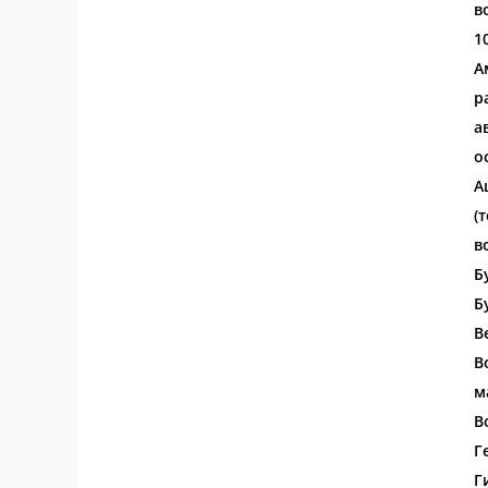
в
1
А
р
а
о
А
(
в
Б
Б
В
В
м
В
Г
Г