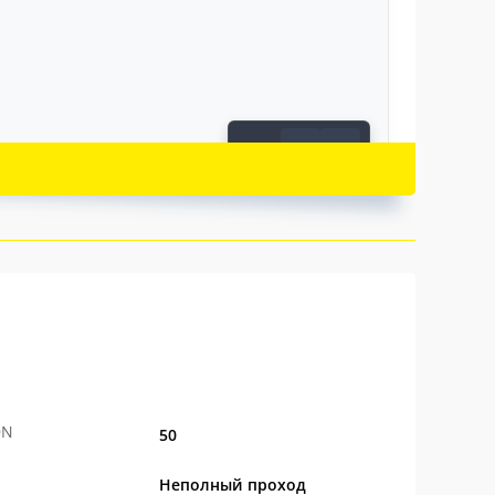
←
→
1 / 4
и модернизаций, основанных на опыте
 решало конкретную задачу — повысить
 решение в кранах ЛД проверено практикой.
технической поддержки, характерный для
ровые краны ЛД стали
лидером
DN
50
Неполный проход