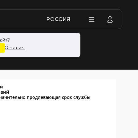
РОССИЯ
айт?
У4,0МПА
Остаться
ии
овий
значительно продлевающая срок службы