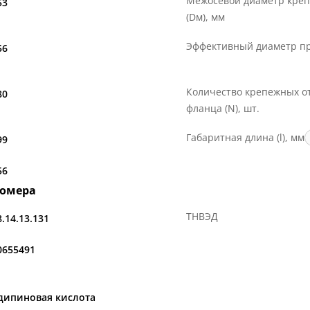
Межосевой диаметр креп
53
(Dм), мм
верждённые практикой миллионов изделий.
Эффективный диаметр пр
56
Количество крепежных о
80
фланца (N), шт.
Габаритная длина (l), мм
99
56
номера
ТНВЭД
8.14.13.131
0655491
дипиновая кислота