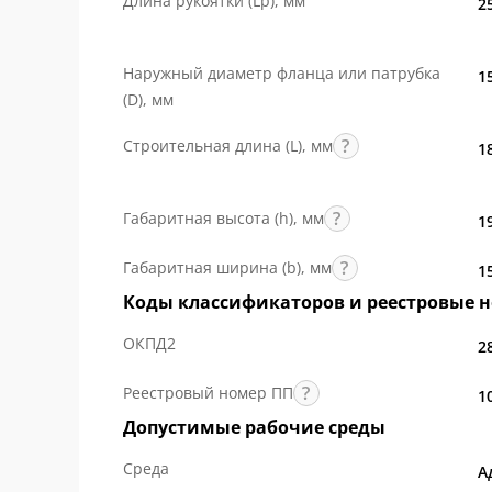
Длина рукоятки (Lр), мм
2
компонентов и инженерные решения, подт
Наружный диаметр фланца или патрубка
1
(D), мм
Строительная длина (L), мм
1
Габаритная высота (h), мм
1
Габаритная ширина (b), мм
1
Коды классификаторов и реестровые 
ОКПД2
2
Реестровый номер ПП
1
Допустимые рабочие среды
Среда
А