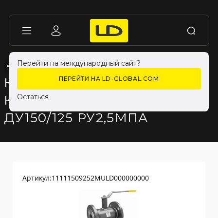
Перейти на международный сайт?
КРАНЫ LD ДЛЯ ЖИДКОСТИ
КРАНЫ LD ДЛЯ ЖИДКОСТИ
КРАН ШАРОВОЙ LD
ПЕРЕЙТИ НА LD-GLOBAL.COM
КШЦФ ИЗ СТАЛИ 20
Остаться
ДУ150/125 РУ2,5МПА
Артикул:
11111509252MULD000000000