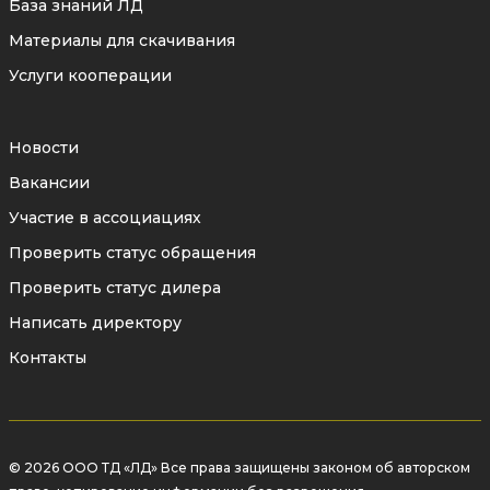
База знаний ЛД
сферическую поверхность, что
Материалы для скачивания
минимизирует износ уплотнительных
Услуги кооперации
седел и исключает заедание механизма.
Шпиндель из нержавеющей стали
Новости
20Х13
— обладает высокой прочностью
Вакансии
на скручивание, обеспечивая стойкость
Участие в ассоциациях
к пиковым механическим перегрузкам.
Проверить статус обращения
Система дублирующих уплотнений
Проверить статус дилера
— создает многоуровневую защиту от
Написать директору
пропуска рабочей среды через
Контакты
горловину крана в атмосферу.
Механический ограничитель хода
—
защищает шпиндель от повреждений
при чрезмерном усилии или
© 2026 ООО ТД «ЛД» Все права защищены законом об авторском