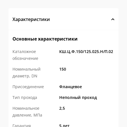
←
→
1 / 4
Характеристики
Основные характеристики
Стальные шаровые краны ЛД
выпускаются
Каталожное
КШ.Ц.Ф.150/125.025.Н/П.02
с 2002 года. За это время конструкция
обозначение
прошла десятки модернизаций, основанных
Номинальный
150
на опыте эксплуатации, пожеланиях
диаметр, DN
заказчиков и собственных инженерных
Присоединение
Фланцевое
разработках. Каждое изменение решало
Тип прохода
Неполный проход
конкретную задачу — повысить надёжность,
Номинальное
2,5
увеличить ресурс, упростить монтаж и
давление, МПа
обслуживание. Поэтому каждое
Гарантия
5 лет