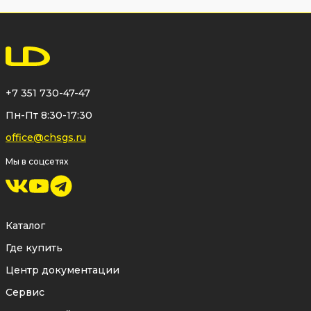
покрытием
— поддерживают
постоянное расчетное усилие поджатия
седел к шаровой пробке. Это позволяет
компенсировать температурные
+7 351 730-47-47
деформации и естественный износ,
Пн-Пт 8:30-17:30
сохраняя герметичность затвора в
office@chsgs.ru
течение всего срока эксплуатации.
Самоконтрящаяся гайка
— исключает
Мы в соцсетях
ослабление крепления рукоятки под
воздействием вибрации и большого
Каталог
количества циклов открытия и
Где купить
закрытия.
Центр документации
Шар из нержавеющей стали
— имеет
Сервис
прецизионно отполированную