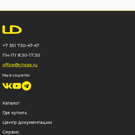
Уплотнение собственного
производства специально для
шаровых кранов
—
углеродонаполненный фторопласт
+7 351 730-47-47
собственного производства создан
Пн-Пт 8:30-17:30
специалистами лаборатории
office@chsgs.ru
ЛД специально для работы в узле
Мы в соцсетях
уплотнения шаровой пробки. Его состав
обеспечивает низкий коэффициент
трения, высокую износостойкость и
Каталог
стабильную герметичность во всём
Где купить
диапазоне рабочих температур.
Центр документации
Тарельчатые пружины с
Сервис