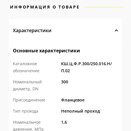
ИНФОРМАЦИЯ О ТОВАРЕ
←
→
1 / 4
Характеристики
Основные характеристики
Стальные шаровые краны ЛД
выпускаются
Каталожное
КШ.Ц.Ф.Р.300/250.016.Н/
с 2002 года. За это время конструкция
обозначение
П.02
прошла десятки модернизаций, основанных
Номинальный
300
на опыте эксплуатации, пожеланиях
диаметр, DN
заказчиков и собственных инженерных
Присоединение
Фланцевое
разработках. Каждое изменение решало
Тип прохода
Неполный проход
конкретную задачу — повысить надёжность,
Номинальное
1,6
увеличить ресурс, упростить монтаж и
давление, МПа