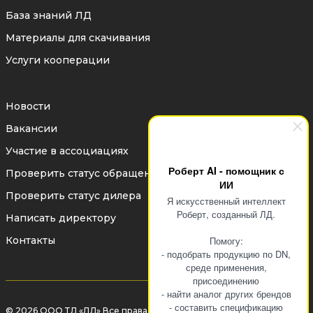
термодиффузионным цинковым
База знаний ЛД
покрытием
— поддерживают
Материалы для скачивания
постоянное расчетное усилие поджатия
Услуги кооперации
седел к шаровой пробке. Это позволяет
компенсировать температурные
Новости
деформации и естественный износ,
Вакансии
сохраняя герметичность затвора в
Участие в ассоциациях
течение всего срока эксплуатации.
Роберт AI - помощник с
Проверить статус обращения
ИИ
Самоконтрящаяся гайка
— исключает
Проверить статус дилера
Я искусственный интеллект
ослабление крепления рукоятки под
Роберт, созданный ЛД.
Написать директору
воздействием вибрации и большого
Контакты
Помогу:
- подобрать продукцию по DN,
количества циклов открытия и
среде применения,
закрытия.
присоединению
- найти аналог других брендов
Шар из нержавеющей стали
— имеет
- составить спецификацию
© 2026 ООО ТД «ЛД» Все права защищены законом об авторском