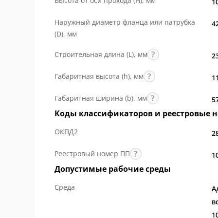
Высота от оси прохода (H), мм
1
компонентов и инженерные решения, подт
Наружный диаметр фланца или патрубка
4
(D), мм
Строительная длина (L), мм
2
Габаритная высота (h), мм
1
Габаритная ширина (b), мм
5
Коды классификаторов и реестровые 
ОКПД2
2
Реестровый номер ПП
1
Допустимые рабочие среды
Среда
А
в
1