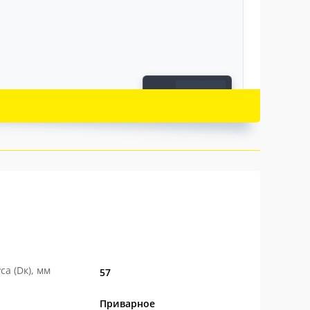
←
→
1 / 4
и модернизаций, основанных на опыте
 решало конкретную задачу — повысить
 решение в кранах ЛД проверено практикой.
технической поддержки, характерный для
ровые краны ЛД стали
лидером
а (Dк), мм
57
Приварное