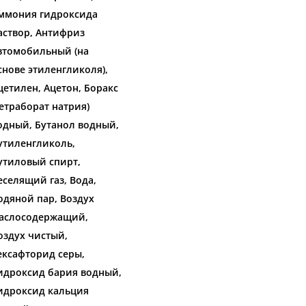
ммония гидроксида
аствор, Антифриз
втомобильный (на
снове этиленгликоля),
цетилен, Ацетон, Боракс
тетраборат натрия)
одный, Бутанол водный,
утиленгликоль,
утиловый спирт,
еселящий газ, Вода,
одяной пар, Воздух
аслосодержащий,
оздух чистый,
ексафторид серы,
идроксид бария водный,
идроксид кальция