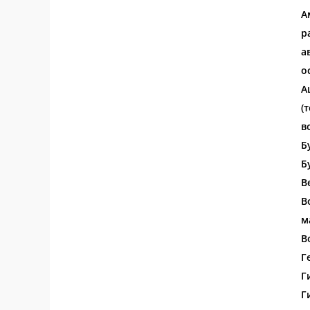
А
р
а
о
А
(
в
Б
Б
В
В
м
В
Г
Г
Г