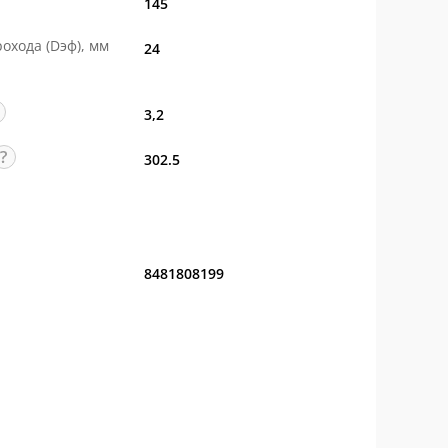
145
охода (Dэф), мм
24
3,2
302.5
8481808199