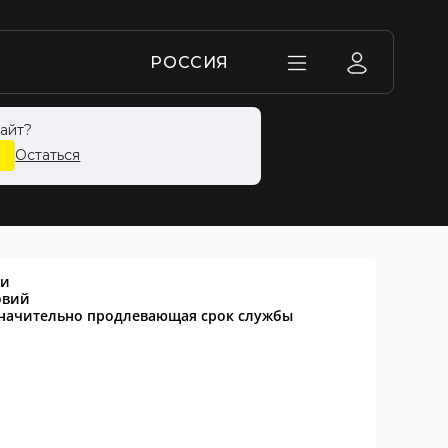
РОССИЯ
айт?
У4,0МПА
Остаться
ии
овий
значительно продлевающая срок службы