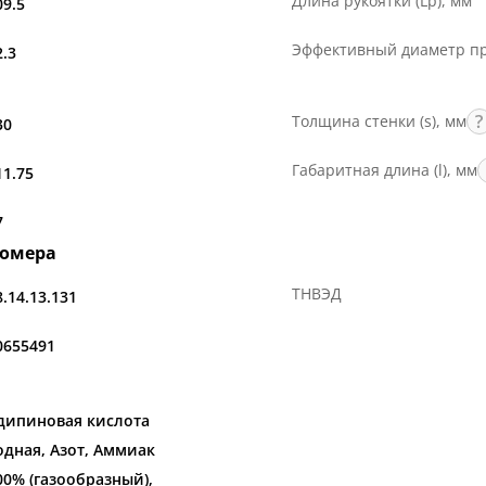
Длина рукоятки (Lр), мм
09.5
верждённые практикой миллионов изделий.
Эффективный диаметр пр
2.3
Толщина стенки (s), мм
30
Габаритная длина (l), мм
11.75
7
номера
ТНВЭД
8.14.13.131
0655491
дипиновая кислота
одная, Азот, Аммиак
00% (газообразный),