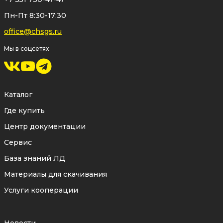
коррозионностойкой нержавеющей
Пн-Пт 8:30-17:30
стали
отличается высокой прочностью
office@chsgs.ru
и длительным сроком службы.
Мы в соцсетях
✅ Простота обслуживания
Конструкция грязевика обеспечивает
Каталог
удобный доступ к фильтрующему
Где купить
элементу
для проведения
Центр документации
периодической очистки.
Сервис
Простое техническое обслуживание
База знаний ЛД
позволяет быстро вернуть
Материалы для скачивания
оборудование в эксплуатацию без
Услуги кооперации
сложных ремонтных работ.
✅ Защита и прослеживаемость