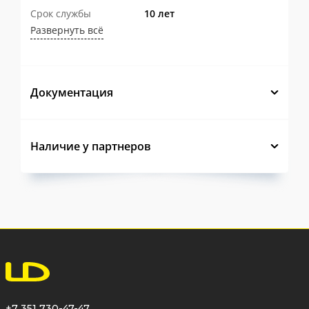
Срок службы
10 лет
Прочный стальной корпус
рассчитан
Развернуть всё
на длительную эксплуатацию в системах
теплоснабжения.
Документация
Оптимизированная конструкция
внутренней камеры
обеспечивает
эффективное осаждение загрязнений и
Наличие у партнеров
повышает эффективность очистки
теплоносителя.
Большой
объем камеры накопления
загрязнений
увеличивает интервал
между техническими обслуживаниями и
снижает эксплуатационные затраты.
Фильтрующий элемент из
+7 351 730-47-47