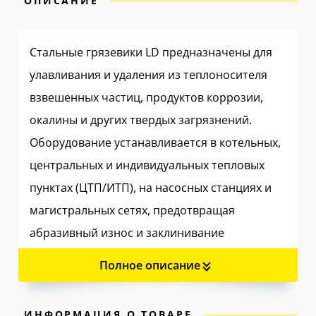
ОПИСАНИЕ
Стальные грязевики LD предназначены для
улавливания и удаления из теплоносителя
взвешенных частиц, продуктов коррозии,
окалины и других твердых загрязнений.
Оборудование устанавливается в котельных,
центральных и индивидуальных тепловых
пунктах (ЦТП/ИТП), на насосных станциях и
магистральных сетях, предотвращая
абразивный износ и заклинивание
дорогостоящей регулирующей арматуры,
Полное описание
насосов, теплообменников и узлов учета.
✅ Эффективная защита оборудования
ИНФОРМАЦИЯ О ТОВАРЕ