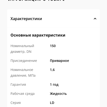
Эффективно удаляют механические
примеси
из теплоносителя,
Характеристики
предотвращая засорение и абразивный
износ оборудования.
Основные характеристики
Снижают эксплуатационные
Номинальный
150
затраты
, увеличивая срок службы
диаметр, DN
трубопроводной арматуры, насосов,
Присоединение
Приварное
теплообменников и приборов учета.
Номинальное
1,6
Обеспечивают стабильную работу
давление, МПа
тепловой сети
, сохраняя расчетные
Гарантия
1 год
гидравлические характеристики
Рабочая среда
Жидкость
системы.
Серия
LD
✅ Надежная конструкция