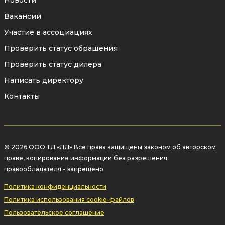
Новости
Вакансии
Высококачественное
Участие в ассоциациях
антикоррозионное покрытие
Проверить статус обращения
обеспечивает долговременную защиту
Проверить статус дилера
корпуса при эксплуатации в различных
Написать директору
климатических условиях.
Контакты
Каждый грязевик
комплектуется
бумажным и электронным
паспортом
. Электронный паспорт
© 2026 ООО ТД «ЛД» Все права защищены законом об авторском
доступен по индивидуальному QR-коду,
праве, копирование информации без разрешения
нанесенному на изделие.
правообладателя - запрещено.
Индивидуальная упаковка
надежно
Политика конфиденциальности
защищает изделие при
Политика использования cookie-файлов
транспортировке и хранении.
Пользовательское соглашение