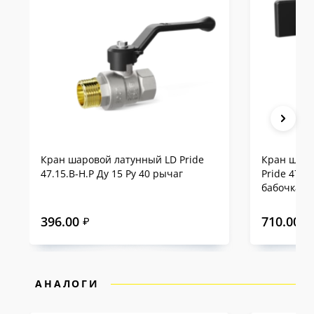
Кран шаровой латунный LD Pride
Кран шаро
47.15.В-Н.Р Ду 15 Ру 40 рычаг
Pride 47.1
бабочка
396.00
710.00
₽
₽
АНАЛОГИ