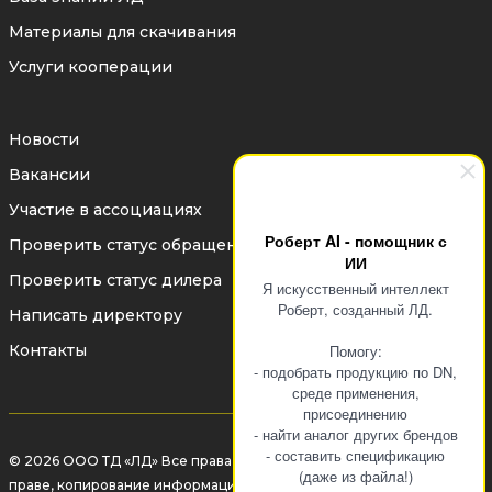
Материалы для скачивания
Услуги кооперации
Новости
Вакансии
Участие в ассоциациях
Роберт AI - помощник с
Проверить статус обращения
ИИ
Проверить статус дилера
Я искусственный интеллект
Роберт, созданный ЛД.
Написать директору
Контакты
Помогу:
- подобрать продукцию по DN,
среде применения,
присоединению
- найти аналог других брендов
- составить спецификацию
© 2026 ООО ТД «ЛД» Все права защищены законом об авторском
(даже из файла!)
праве, копирование информации без разрешения