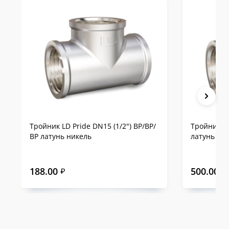
Тройник LD Pride DN15 (1/2") ВР/ВР/
Тройник LD
ВР латунь никель
латунь ни
188.00
500.00
₽
₽