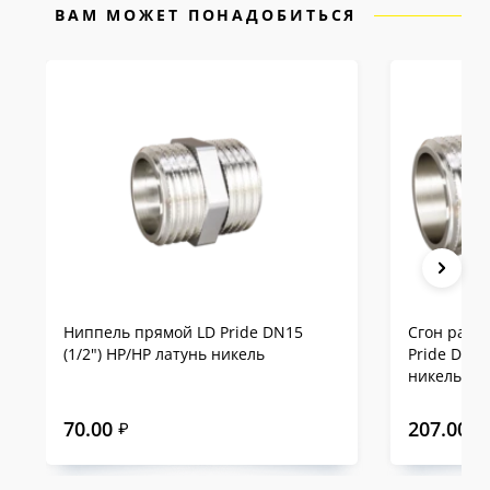
предоставляется
10-летняя гарантия
— одна
ВАМ МОЖЕТ ПОНАДОБИТЬСЯ
из самых продолжительных на российском
рынке.
Сравнение LD Pride с
аналогами на примере
DN15
Ниппель прямой LD Pride DN15
Сгон разъ
(1/2") НР/НР латунь никель
Pride DN15
никель
70.00
207.00
₽
₽