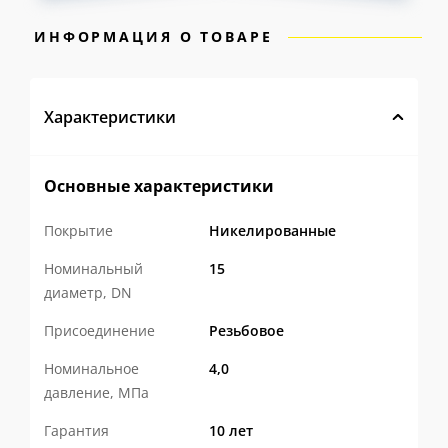
Специальная латунь
с повышенным
ИНФОРМАЦИЯ О ТОВАРЕ
содержанием меди и легированием
оловом отличается прочностью,
высокой коррозионной стойкостью и
Характеристики
устойчивостью к обесцинкованию.
Усиленная конструкция крана
LD
Основные характеристики
Pride с увеличенной толщиной стенок
Покрытие
Никелированные
рассчитана на длительную и надежную
Номинальный
15
эксплуатацию даже в сложных условиях.
диаметр, DN
Высокопрочная герметизация
Присоединение
Резьбовое
корпуса
специальным анаэробным
фиксатором обеспечивает прочность
Номинальное
4,0
давление, МПа
соединения и долговечную
Гарантия
10 лет
безаварийную работу.