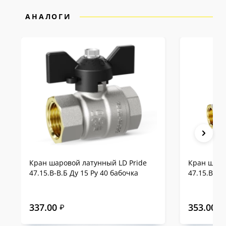
АНАЛОГИ
Кран шаровой латунный LD Pride
Кран шаро
47.15.В-В.Б Ду 15 Ру 40 бабочка
47.15.В-В.
337.00
353.00
₽
₽