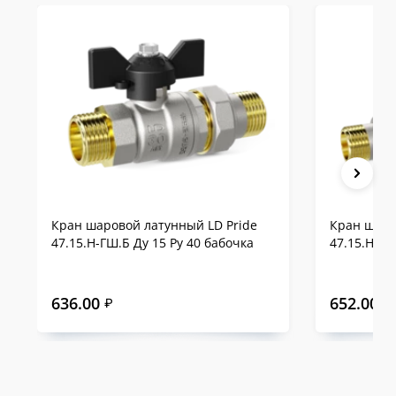
Кран шаровой латунный LD Pride
Кран шаро
47.15.Н-ГШ.Б Ду 15 Ру 40 бабочка
47.15.Н-ГШ
636.00
652.00
₽
₽