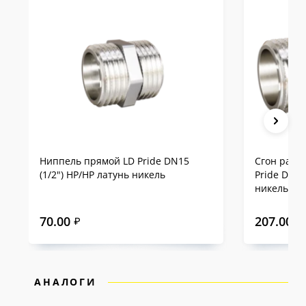
предоставляется
10-летняя гарантия
— одна
из самых продолжительных на российском
рынке.
Сравнение LD Pride с
аналогами на примере
DN15
Ниппель прямой LD Pride DN15
Сгон разъ
(1/2") НР/НР латунь никель
Pride DN15
никель
70.00
207.00
₽
₽
АНАЛОГИ