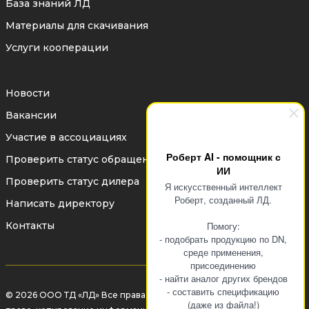
База знаний ЛД
Материалы для скачивания
Услуги кооперации
Новости
Вакансии
Участие в ассоциациях
Роберт AI - помощник с
Проверить статус обращения
ИИ
Проверить статус дилера
Я искусственный интеллект
Роберт, созданный ЛД.
Написать директору
Контакты
Помогу:
- подобрать продукцию по DN,
среде применения,
присоединению
- найти аналог других брендов
- составить спецификацию
© 2026 ООО ТД «ЛД» Все права защищены законом об авторском
(даже из файла!)