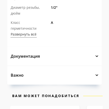
Конструкция с ремонтопригодной
Диаметр резьбы,
1/2"
дюйм
горловиной
с фторопластовым
уплотнением штока, эргономичной
Класс
А
герметичности
ручкой с возможностью опломбировки
Развернуть всё
и оптимальным количеством витков
резьбы делает эксплуатацию крана
удобной и безопасной.
Документация
Современное автоматизированное
производство и многоступенчатый
Важно
контроль качества
на каждом этапе
гарантируют стабильность
характеристик каждого изделия.
ВАМ МОЖЕТ ПОНАДОБИТЬСЯ
Именно поэтому на шаровые краны LD Pride