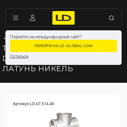
Перейти на международный сайт?
ТРОЙНИК ВР-ВР-ВР
ТРОЙНИК ВР-ВР-ВР
НИКЕЛИРОВАННЫЕ
НИКЕЛИРОВАННЫЕ
ТРОЙНИК LD PRIDE
ПЕРЕЙТИ НА LD-GLOBAL.COM
DN40 (1 1/2") ВР/ВР/ВР
Остаться
ЛАТУНЬ НИКЕЛЬ
Артикул:
LD.67.514.40