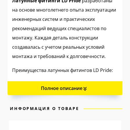
Латунные фитинги LD Pride
разработаны
на основе многолетнего опыта эксплуатации
инженерных систем и практических
рекомендаций ведущих специалистов по
монтажу. Каждая деталь конструкции
создавалась с учетом реальных условий
монтажа и требований к долговечности.
Преимущества латунных фитингов LD Pride:
Корпус из кованой латуни ЛС59-1
—
Полное описание
сплав с повышенным содержанием
меди, до 60%, и легирующими
ИНФОРМАЦИЯ О ТОВАРЕ
добавками обеспечивает прочность и
пластичность, исключая хрупкое