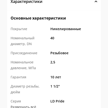
разрушение при затяжке и
Характеристики
температурных расширениях. Кованный
корпус значительно прочнее литого при
Основные характеристики
одинаковой толщине.
Покрытие
Никелированные
Высокие антикоррозионные
Номинальный
40
свойства
материала подтверждены
диаметр, DN
исследованиями Уральского
Присоединение
Резьбовое
государственного университета.
Широкая линейка DN 15–50
—
Номинальное
2,5
давление, МПа
ниппели, переходы, углы 90°, тройники,
Гарантия
10 лет
муфты, контргайки, заглушки, футорки,
разъемные сгоны («американки»)
Диаметр резьбы,
1 1/2"
дюйм
прямые и угловые. Закрывает любые
схемы сборки трубопроводов — от
Серия
LD Pride
Развернуть всё