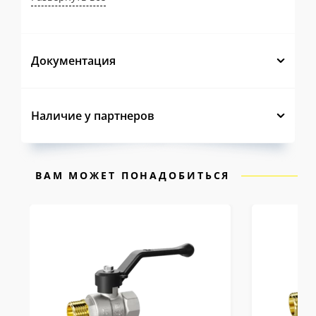
бытовых стояков до технологических
узлов.
Увеличенная толщина стенки
— в
Документация
зонах максимальных нагрузок запас
прочности кратно превышает
нормативные требования, что
Наличие у партнеров
гарантирует работоспособность при
гидроударах и давлении до 40 бар без
ВАМ МОЖЕТ ПОНАДОБИТЬСЯ
деформаций и разрушений.
Накатка на наружных резьбах
—
удерживает лен или ФУМ-ленту от
сдвига при накручивании, сокращая
время монтажа и исключая перерасход
уплотнителя.