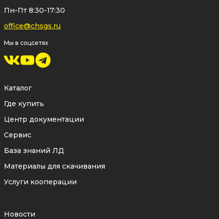
заводе ЛД с полным контролем всех этапов
Пн-Пт 8:30-17:30
производства.
office@chsgs.ru
Мы в соцсетях
На латунные фитинги LD Pride
предоставляется заводская
10-летняя
гарантия
, заявленный срок службы — 30 лет.
Каталог
Где купить
Центр документации
Сервис
База знаний ЛД
Материалы для скачивания
Услуги кооперации
Новости