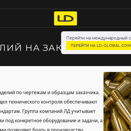
Перейти на международный с
ЛИЙ НА ЗАКАЗ ИЗ ЛАТУ
ПЕРЕЙТИ НА LD-GLOBAL.COM
зделий по чертежам и образцам заказчика.
тдел технического контроля обеспечивают
андартам. Группа компаний ЛД учитывает
ии под конкретное оборудование и задачи, а
ми позволяет брать в производство