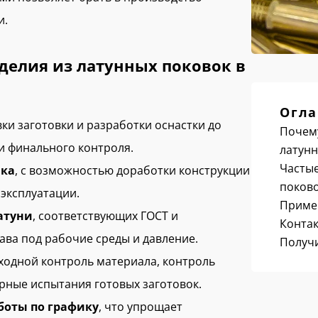
и.
делия из латунных поковок в
Огла
вки заготовки и разработки оснастки до
Почему
и финального контроля.
латунн
Частые
ика
, с возможностью доработки конструкции
поков
 эксплуатации.
Приме
атуни
, соответствующих ГОСТ и
Конта
ава под рабочие среды и давление.
Получи
входной контроль материала, контроль
рные испытания готовых заготовок.
боты по графику
, что упрощает