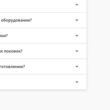
 оборудование?
вки?
ых поковок?
зготовлении?