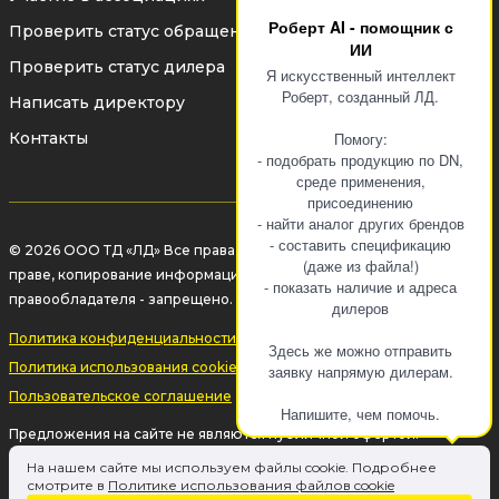
Роберт AI - помощник с
Проверить статус обращения
ИИ
Проверить статус дилера
Я искусственный интеллект
Роберт, созданный ЛД.
Написать директору
Контакты
Помогу:
- подобрать продукцию по DN,
среде применения,
присоединению
- найти аналог других брендов
- составить спецификацию
© 2026 ООО ТД «ЛД» Все права защищены законом об авторском
(даже из файла!)
праве, копирование информации без разрешения
- показать наличие и адреса
правообладателя - запрещено.
дилеров
Политика конфиденциальности
Здесь же можно отправить
Политика использования cookie-файлов
заявку напрямую дилерам.
Пользовательское соглашение
Напишите, чем помочь.
Предложения на сайте не являются публичной офертой.
Информация на сайте о товаре носит рекламный характер и
На нашем сайте мы используем файлы cookie. Подробнее
расценивается как приглашение делать оферты на основании п.1
смотрите в
Политике использования файлов cookie