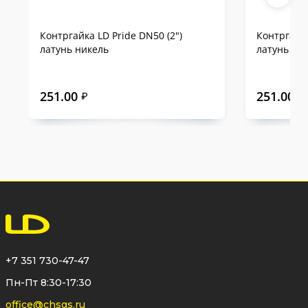
Контргайка LD Pride DN50 (2")
Контргайка
латунь никель
латунь
251.00
251.00
₽
₽
+7 351 730-47-47
Пн-Пт 8:30-17:30
office@chsgs.ru