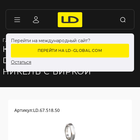
ГЛАВНАЯ
ГЛАВНАЯ
КАТАЛОГ ПРОДУКЦИИ
КАТАЛОГ ПРОДУКЦИИ
ФИТИНГИ
ФИТИНГИ
Перейти на международный сайт?
КОНТРГАЙКА LD PRIDE
ПЕРЕЙТИ НА LD-GLOBAL.COM
DN50 (2") ЛАТУНЬ
Остаться
НИКЕЛЬ С БИРКОЙ
Артикул:
LD.67.518.50