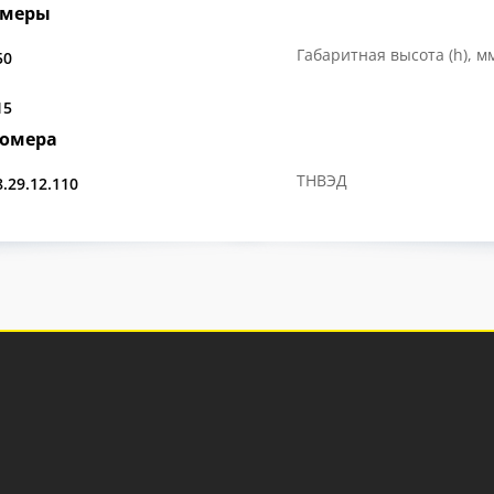
змеры
Габаритная высота (h), м
50
15
номера
ТНВЭД
8.29.12.110