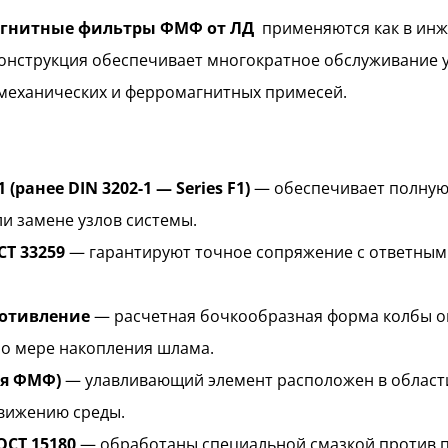
агнитные фильтры ФМФ от ЛД
применяются как в инже
онструкция обеспечивает многократное обслуживание 
 механических и ферромагнитных примесей.
(ранее DIN 3202-1 — Series F1)
— обеспечивает полную
и замене узлов системы.
Т 33259
— гарантируют точное сопряжение с ответным
отивление
— расчетная бочкообразная форма колбы о
по мере накопления шлама.
ля ФМФ)
— улавливающий элемент расположен в области 
движению среды.
ОСТ 15180
— обработаны специальной смазкой против пр