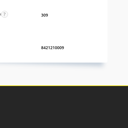
м
309
8421210009