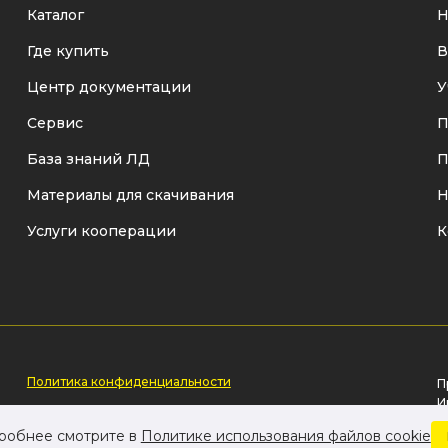
Каталог
Н
Где купить
В
Центр документации
У
Сервис
П
База знаний ЛД
П
Материалы для скачивания
Н
Услуги кооперации
К
Политика конфиденциальности
П
И
Политика использования cookie-файлов
р
дробнее смотрите в
Политике использования файлов cookie
о
Пользовательское соглашение