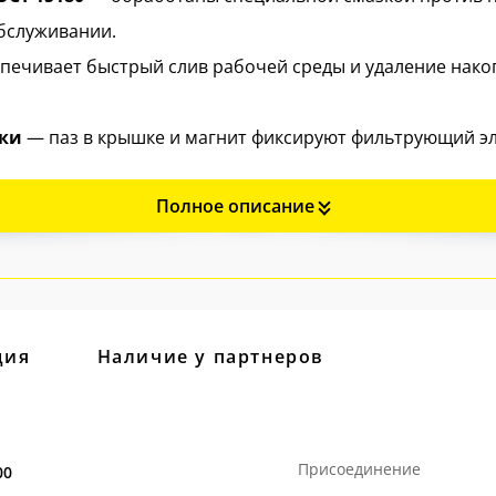
бслуживании.
печивает быстрый слив рабочей среды и удаление нако
тки
— паз в крышке и магнит фиксируют фильтрующий э
Полное описание
остаточное внутреннее пространство обеспечивает бе
гламентных работ.
направление движения среды отлито на обеих сторонах
ция
Наличие у партнеров
 в Челябинске с полным контролем всех этапов произво
Присоединение
00