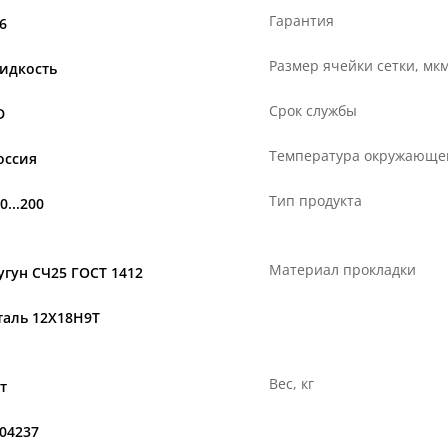
Гарантия
,6
Размер ячейки сетки, мк
идкость
Срок службы
D
Температура окружающей
оссия
Тип продукта
0...200
Материал прокладки
угун СЧ25 ГОСТ 1412
таль 12Х18Н9Т
Вес, кг
т
.04237