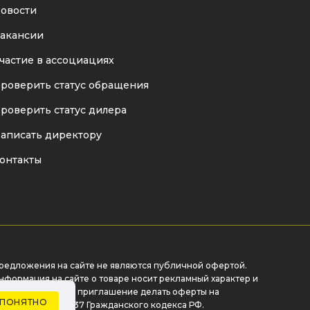
овости
акансии
частие в ассоциациях
роверить статус обращения
роверить статус дилера
аписать директору
онтакты
редложения на сайте не являются публичной офертой.
нформация на сайте о товаре носит рекламный характер и
асценивается как приглашение делать оферты на
ПОНЯТНО
сновании п.1 ст. 437 Гражданского кодекса РФ.