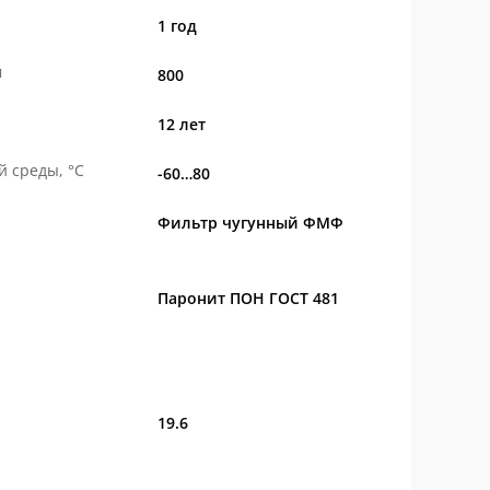
1 год
м
800
12 лет
 среды, °С
-60…80
Фильтр чугунный ФМФ
Паронит ПОН ГОСТ 481
19.6