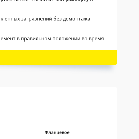
пленных загрязнений без демонтажа
лемент в правильном положении во время
спрепятственный доступ к крепежным
 корпуса, что исключает ошибки при
дства.
Фланцевое