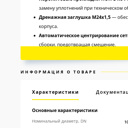
замену уплотнений при техническом о
Дренажная заглушка М24х1,5
— обес
корпуса.
Автоматическое центрирование се
сборки, предотвращая смещение.
Оптимальные габариты корпуса
— д
элементам и сетке при проведении ре
Двухсторонняя индикация потока
— 
ИНФОРМАЦИЯ О ТОВАРЕ
монтаже фильтра на трубопровод.
Характеристики
Документа
100% продукции производится на заводе ЛД
Основные характеристики
Номинальный диаметр, DN
1