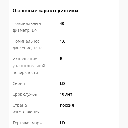
агрессивности рабочей среды.
Основные характеристики
Преимущества плоских стальных фланцев
Номинальный
40
ЛД:
диаметр, DN
Марочный состав под любые условия
Номинальное
1,6
давление, МПа
эксплуатации
— выпуск фланцев из
Стали 20, низколегированной стали
Исполнение
B
уплотнительной
09Г2С и нержавеющей стали 12Х18Н10Т
поверхности
позволяет применять арматуру как в
Серия
LD
стандартных инженерных сетях, так и в
Срок службы
10 лет
условиях экстремально низких
температур или в контакте с
Страна
Россия
изготовления
агрессивными средами.
100% инструментальный контроль
—
Торговая марка
LD