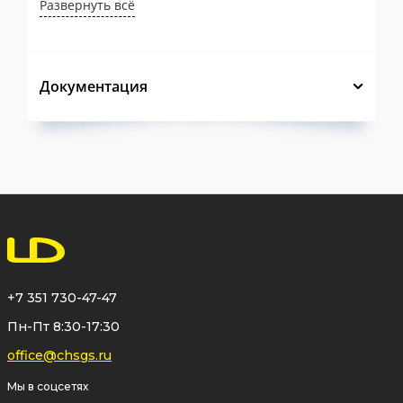
Развернуть всё
каждый изготовленный фланец
проходит сквозную проверку
геометрических размеров и качества
Документация
поверхностей, что полностью
исключает отклонения от нормативной
документации и перекосы при сборке.
Полная прослеживаемость
продукции
— нанесение нестираемой
маркировки с обозначением завода-
изготовителя методом механической
накатки обеспечивает стопроцентную
+7 351 730-47-47
идентификацию изделия на протяжении
Пн-Пт 8:30-17:30
всего срока службы.
office@chsgs.ru
Жесткий входной контроль металла
Мы в соцсетях