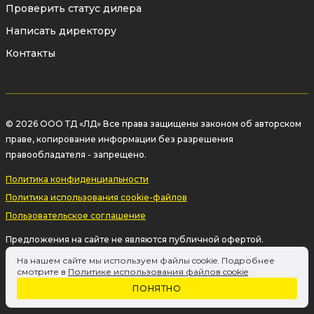
Проверить статус дилера
100% продукции производится на заводе ЛД в
Написать директору
Челябинске с контролем всех этапов
Контакты
производства.
© 2026 ООО ТД «ЛД» Все права защищены законом об авторском
праве, копирование информации без разрешения
правообладателя - запрещено.
Политика конфиденциальности
Политика использования cookie-файлов
Пользовательское соглашение
Предложения на сайте не являются публичной офертой.
Информация на сайте о товаре носит рекламный характер и
На нашем сайте мы используем файлы cookie. Подробнее
расценивается как приглашение делать оферты на основании п.1
смотрите в
Политике использования файлов cookie
ст. 437 Гражданского кодекса РФ.
ПОНЯТНО