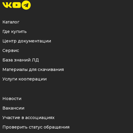
— обязательный лабораторный анализ
поступающего сырья подтверждает
Каталог
соответствие стали
Где купить
регламентированным требованиям по
Центр документации
химическому составу и механическим
Сервис
свойствам.
База знаний ЛД
Точная геометрия уплотнительной
Материалы для скачивания
поверхности
— прецизионная
Услуги кооперации
обработка зеркала фланца
обеспечивает необходимый уровень
шероховатости для надежного
Новости
удержания межфланцевых прокладок и
Вакансии
достижения максимального класса
Участие в ассоциациях
герметичности узла.
Проверить статус обращения