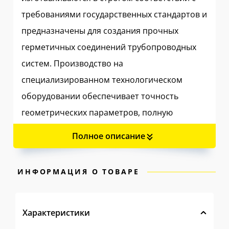
требованиями государственных стандартов и
предназначены для создания прочных
герметичных соединений трубопроводных
систем. Производство на
специализированном технологическом
оборудовании обеспечивает точность
геометрических параметров, полную
взаимозаменяемость деталей и высокую
Полное описание
скорость монтажных работ.
Линейка включает исполнения из различных
ИНФОРМАЦИЯ О ТОВАРЕ
марок стали, что позволяет подобрать
соединительные элементы под конкретные
Характеристики
параметры давления, температуры и