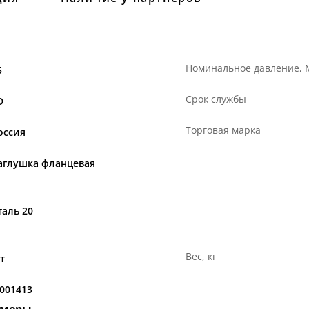
Номинальное давление,
5
Срок службы
D
Торговая марка
оссия
аглушка фланцевая
таль 20
Вес, кг
т
.001413
змеры