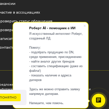
акансии
частие в ассоциациях
роверить статус обращения
Роберт AI - помощник с ИИ
роверить статус дилера
Я искусственный интеллект Роберт,
созданный ЛД.
аписать директору
Помогу:
онтакты
- подобрать продукцию по DN,
среде применения, присоединению
- найти аналог других брендов
- составить спецификацию (даже из
файла!)
- показать наличие и адреса
дилеров
редложения на сайте не являются публичной офертой.
Здесь же можно отправить заявку
нформация на сайте о товаре носит рекламный характер и
напрямую дилерам.
асценивается как приглашение делать оферты на
ПОНЯТНО
сновании п.1 ст. 437 Гражданского кодекса РФ.
Напишите, чем помочь.