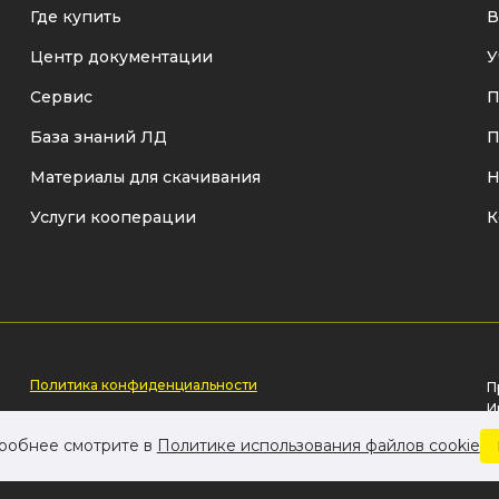
Где купить
В
Центр документации
У
Сервис
П
База знаний ЛД
П
Материалы для скачивания
Н
Услуги кооперации
К
Политика конфиденциальности
П
И
Политика использования cookie-файлов
р
дробнее смотрите в
Политике использования файлов cookie
о
Пользовательское соглашение