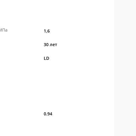
 МПа
1,6
30 лет
LD
0.94