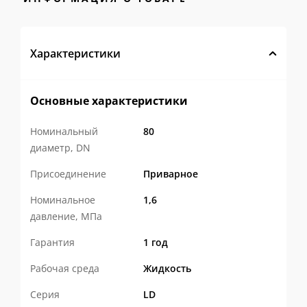
Эффективно удаляют механические
примеси
из теплоносителя,
Характеристики
предотвращая засорение и абразивный
износ оборудования.
Основные характеристики
Снижают эксплуатационные
Номинальный
80
затраты
, увеличивая срок службы
диаметр, DN
трубопроводной арматуры, насосов,
Присоединение
Приварное
теплообменников и приборов учета.
Номинальное
1,6
Обеспечивают стабильную работу
давление, МПа
тепловой сети
, сохраняя расчетные
Гарантия
1 год
гидравлические характеристики
Рабочая среда
Жидкость
системы.
Серия
LD
✅ Надежная конструкция