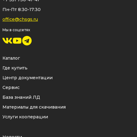
коррозионностойкой нержавеющей
Пн-Пт 8:30-17:30
стали
отличается высокой прочностью
office@chsgs.ru
и длительным сроком службы.
Мы в соцсетях
✅ Простота обслуживания
Конструкция грязевика обеспечивает
Каталог
удобный доступ к фильтрующему
Где купить
элементу
для проведения
Центр документации
периодической очистки.
Сервис
Простое техническое обслуживание
База знаний ЛД
позволяет быстро вернуть
Материалы для скачивания
оборудование в эксплуатацию без
Услуги кооперации
сложных ремонтных работ.
✅ Защита и прослеживаемость