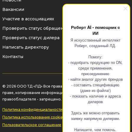
Новости
Вакансии
Высококачественное
Участие в ассоциациях
антикоррозионное покрытие
Роберт AI - помощник с
Проверить статус обращения
обеспечивает долговременную защиту
ИИ
Проверить статус дилера
Я искусственный интеллект
корпуса при эксплуатации в различных
Роберт, созданный ЛД.
Написать директору
климатических условиях.
Контакты
Помогу:
Каждый грязевик
комплектуется
- подобрать продукцию по DN,
среде применения,
бумажным и электронным
присоединению
паспортом
. Электронный паспорт
- найти аналог других брендов
- составить спецификацию
© 2026 ООО ТД «ЛД» Все права защищены законом об авторском
доступен по индивидуальному QR-коду,
(даже из файла!)
праве, копирование информации без разрешения
- показать наличие и адреса
нанесенному на изделие.
правообладателя - запрещено.
дилеров
Индивидуальная упаковка
надежно
Политика конфиденциальности
Здесь же можно отправить
защищает изделие при
Политика использования cookie-файлов
заявку напрямую дилерам.
транспортировке и хранении.
Пользовательское соглашение
Напишите, чем помочь.