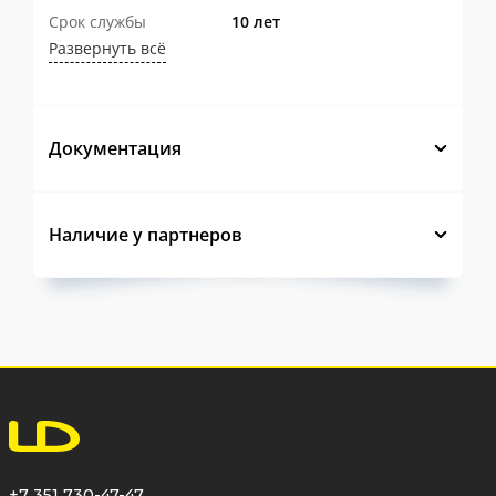
Срок службы
10 лет
Прочный стальной корпус
рассчитан
Развернуть всё
на длительную эксплуатацию в системах
теплоснабжения.
Документация
Оптимизированная конструкция
внутренней камеры
обеспечивает
эффективное осаждение загрязнений и
Наличие у партнеров
повышает эффективность очистки
теплоносителя.
Большой
объем камеры накопления
загрязнений
увеличивает интервал
между техническими обслуживаниями и
снижает эксплуатационные затраты.
Фильтрующий элемент из
+7 351 730-47-47