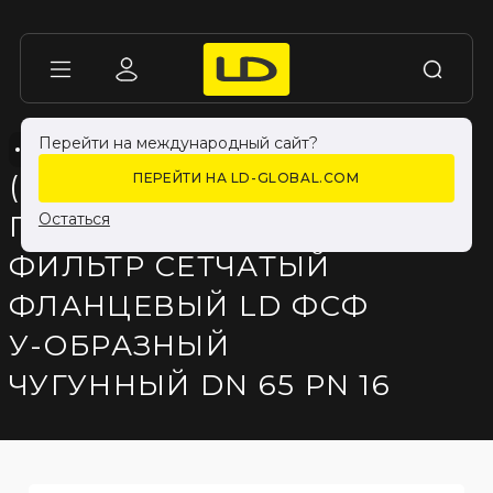
Перейти на международный сайт?
СНЯТО С ПРОИЗВОДСТВА
СНЯТО С ПРОИЗВОДСТВА
(СНЯТО С
ПЕРЕЙТИ НА LD-GLOBAL.COM
ПРОИЗВОДСТВА)
Остаться
ФИЛЬТР СЕТЧАТЫЙ
ФЛАНЦЕВЫЙ LD ФСФ
У-ОБРАЗНЫЙ
ЧУГУННЫЙ DN 65 PN 16