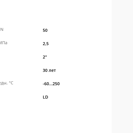
DN
50
 МПа
2,5
2"
30 лет
ды, °С
-60...250
LD