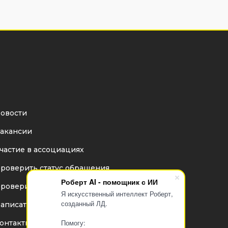
овости
акансии
частие в ассоциациях
роверить статус обращения
Роберт AI - помощник с ИИ
роверить статус дилера
Я искусственный интеллект Роберт,
созданный ЛД.
аписать директору
Помогу:
онтакты