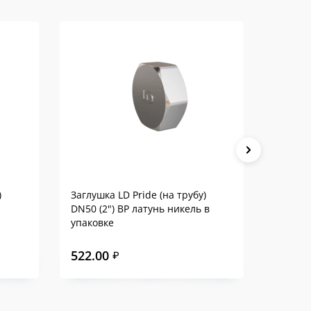
)
Заглушка LD Pride (на трубу)
Пробка 
DN50 (2") ВР латунь никель в
(2") НР
упаковке
522.00
490.0
₽