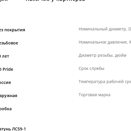
Номинальный диаметр, 
ез покрытия
Номинальное давление,
езьбовое
Диаметр резьбы, дюйм
0 лет
Срок службы
D Pride
Температура рабочей сре
оссия
Торговая марка
аружная
робка
атунь ЛС59-1