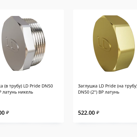
а (в трубу) LD Pride DN50
Заглушка LD Pride (на трубу
НР латунь никель
DN50 (2") ВР латунь
00
522.00
₽
₽