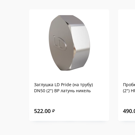
Заглушка LD Pride (на трубу)
Пробк
DN50 (2") ВР латунь никель
(2") 
522.00
490.
₽