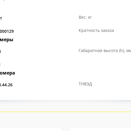
Вес, кг
т
Кратность заказа
.000129
змеры
Габаритная высота (h), м
3
1
номера
ТНВЭД
4.44.26