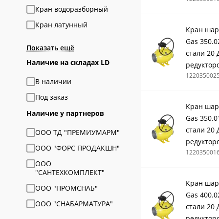
Кран водоразборный
Кран латунный
Кран шар
Gas 350.0
Показать ещё
стали 20 
Наличие на складах LD
редуктор
122035002
В наличии
Под заказ
Кран шар
Наличие у партнеров
Gas 350.0
стали 20 
ООО ТД "ПРЕМИУМАРМ"
редуктор
ООО "ФОРС ПРОДАКШН"
122035001
ООО
"САНТЕХКОМПЛЕКТ"
Кран шар
ООО "ПРОМСНАБ"
Gas 400.0
ООО "СНАБАРМАТУРА"
стали 20 
редуктор