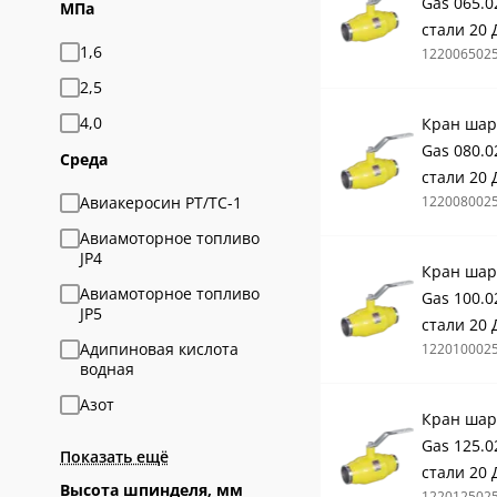
Gas 065.0
МПа
стали 20 
1,6
122006502
2,5
4,0
Кран шар
Gas 080.0
Среда
стали 20 
Авиакеросин РТ/ТС-1
122008002
Авиамоторное топливо
JP4
Кран шар
Авиамоторное топливо
Gas 100.0
JP5
стали 20 
Адипиновая кислота
122010002
водная
Азот
Кран шар
Gas 125.0
Показать ещё
стали 20 
Высота шпинделя, мм
122012502