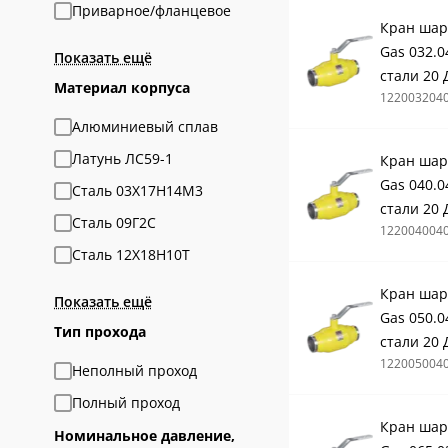
Приварное/фланцевое
Кран шар
Gas 032.0
Показать ещё
стали 20 
Материал корпуса
122003204
Алюминиевый сплав
Латунь ЛС59-1
Кран шар
Gas 040.0
Сталь 03Х17Н14М3
стали 20 
Сталь 09Г2С
122004004
Сталь 12Х18Н10Т
Кран шар
Показать ещё
Gas 050.0
Тип прохода
стали 20 
122005004
Неполный проход
Полный проход
Кран шар
Номинальное давление,