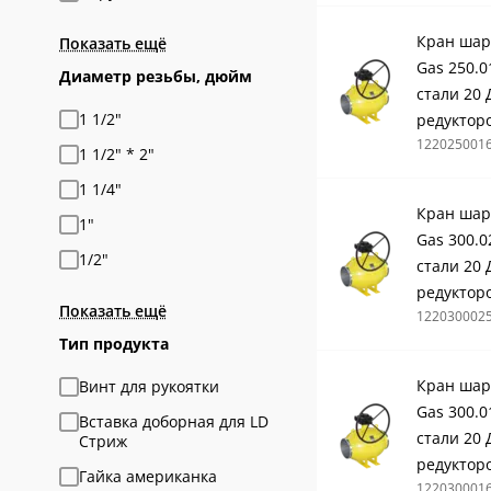
Кран шар
Показать ещё
Gas 250.0
Диаметр резьбы, дюйм
стали 20 
1 1/2"
редуктор
122025001
1 1/2" * 2"
1 1/4"
Кран шар
1"
Gas 300.0
1/2"
стали 20 
редуктор
Показать ещё
122030002
Тип продукта
Кран шар
Винт для рукоятки
Gas 300.0
Вставка доборная для LD
стали 20 
Стриж
редуктор
Гайка американка
122030001