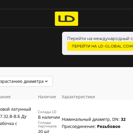
Перейти на международный с
ПЕРЕЙТИ НА LD-GLOBAL.COM
озрастанию диаметра
вание
Наличие
Характеристики
овой латунный
Склады LD
47.32.В-В.Б Ду
В наличии
Номинальный диаметр, DN:
32
Склады
бабочка с
партнеров
Присоединение:
Резьбовое
20 шт