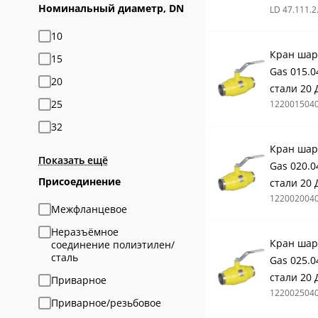
Номинальный диаметр, DN
LD 47.111.2
10
Кран шар
15
Gas 015.0
20
стали 20 
25
122001504
32
Кран шар
Показать ещё
Gas 020.0
Присоединение
стали 20 
122002004
Межфланцевое
Неразъёмное
Кран шар
соединение полиэтилен/
сталь
Gas 025.0
стали 20 
Приварное
122002504
Приварное/резьбовое