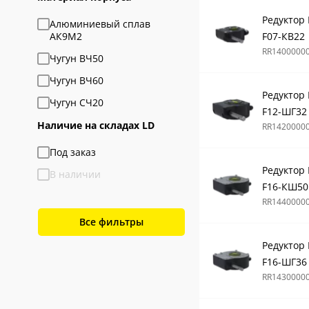
Редуктор
Алюминиевый сплав
АК9М2
F07-КВ22
RR1400000
Чугун ВЧ50
Чугун ВЧ60
Редуктор
Чугун СЧ20
F12-ШГ32
Наличие на складах LD
RR1420000
Под заказ
Редуктор
В наличии
F16-КШ50
RR1440000
Все фильтры
Редуктор
F16-ШГ36
RR1430000