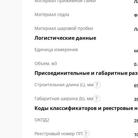
Материал прижимной гайки
Л
Материал седла
Ф
Материал шаровой пробки
Л
Логистические данные
Единица измерения
ш
Объем, м3
0
Присоединительные и габаритные ра
Строительная длина (L), мм
6
Габаритная ширина (b), мм
3
Коды классификаторов и реестровые 
ОКПД2
2
Реестровый номер ПП
1