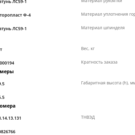
Материал рукоятки
атунь ЛС59-1
Материал уплотнения г
торопласт Ф-4
Материал шпинделя
атунь ЛС59-1
Вес, кг
т
Кратность заказа
.000194
змеры
Габаритная высота (h), м
9.5
5.5
номера
ТНВЭД
8.14.13.131
0826766