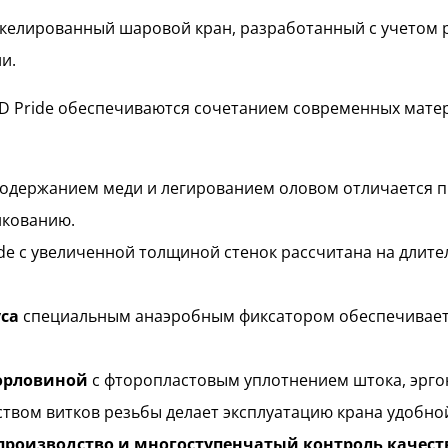
елированный шаровой кран, разработанный с учетом 
и.
LD Pride обеспечиваются сочетанием современных мате
держанием меди и легированием оловом отличается п
нкованию.
de с увеличенной толщиной стенок рассчитана на длит
са
специальным анаэробным фиксатором обеспечивает
горловиной
с фторопластовым уплотнением штока, эрг
вом витков резьбы делает эксплуатацию крана удобной
роизводство и многоступенчатый контроль качест