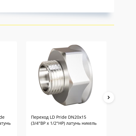
de
Переход LD Pride DN20х15
Футорк
атунь
(3/4"ВР х 1/2"НР) латунь никель
(3/4"НР