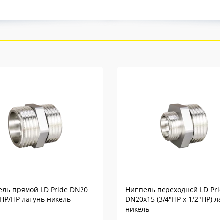
ль прямой LD Pride DN20
Ниппель переходной LD Pri
) НР/НР латунь никель
DN20х15 (3/4"НР х 1/2"НР) л
никель