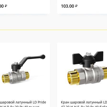
00
103.00
₽
₽
шаровой латунный LD Pride
Кран шаровой латунный LD
.Н-Н.Р Ду 20 Ру 40 рычаг
47.20.Н-Н.Б Ду 20 Ру 40 баб