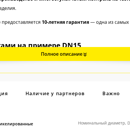
зделия.
e предоставляется
10-летняя гарантия
— одна из самых
огами на примере DN15
Полное описание
ция
Наличие у партнеров
Важно
Номинальный диаметр, 
икелированные