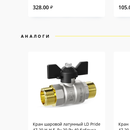
328.00
105.
₽
АНАЛОГИ
Кран шаровой латунный LD Pride
Кран 
47.20.Н-Н.Б Ду 20 Ру 40 бабочка
47.20