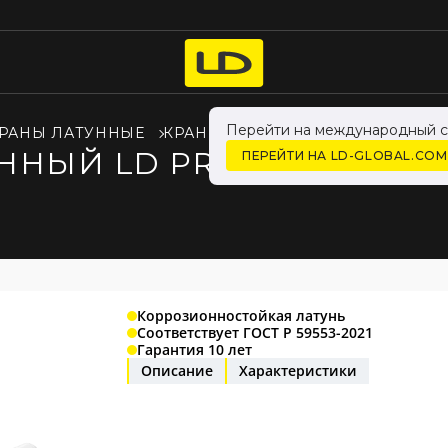
Перейти на международный с
РАНЫ ЛАТУННЫЕ
КРАНЫ LD PRIDE ДЛЯ ЖИДКОСТ
ЫЙ LD PRIDE 47.20.Н-Н.
ПЕРЕЙТИ НА LD-GLOBAL.COM
Коррозионностойкая латунь
Соответствует ГОСТ Р 59553-2021
Гарантия 10 лет
Описание
Характеристики