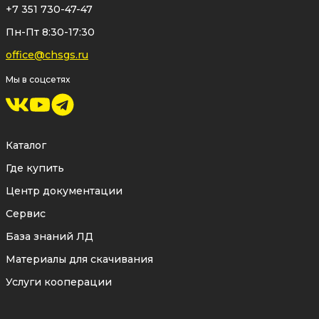
100% продукции производится в России на
+7 351 730-47-47
заводе ЛД с полным контролем всех этапов
Пн-Пт 8:30-17:30
производства.
office@chsgs.ru
Мы в соцсетях
На латунные фитинги LD Pride
предоставляется заводская
10-летняя
гарантия
, заявленный срок службы — 30 лет.
Каталог
Где купить
Центр документации
Сервис
База знаний ЛД
Материалы для скачивания
Услуги кооперации