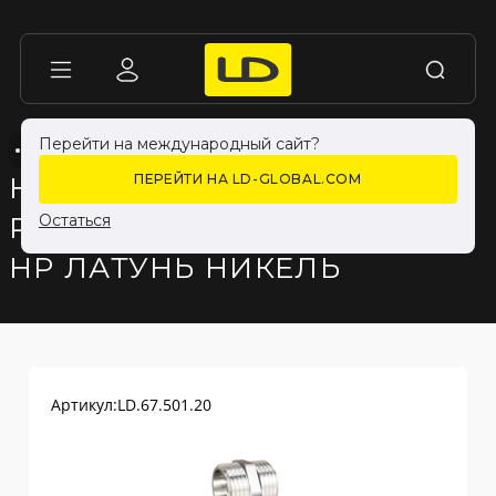
Перейти на международный сайт?
НИППЕЛЬ НР-НР
НИППЕЛЬ НР-НР
НИКЕЛИРОВАННЫЕ
НИКЕЛИРОВАННЫЕ
НИППЕЛЬ ПРЯМОЙ LD
ПЕРЕЙТИ НА LD-GLOBAL.COM
PRIDE DN20 (3/4") НР/
Остаться
НР ЛАТУНЬ НИКЕЛЬ
Артикул:
LD.67.501.20