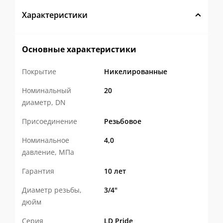
разрушение при затяжке и
Характеристики
температурных расширениях. Кованный
корпус значительно прочнее литого при
Основные характеристики
одинаковой толщине.
Покрытие
Никелированные
Высокие антикоррозионные
Номинальный
20
свойства
материала подтверждены
диаметр, DN
исследованиями Уральского
Присоединение
Резьбовое
государственного университета.
Широкая линейка DN 15–50
—
Номинальное
4,0
давление, МПа
ниппели, переходы, углы 90°, тройники,
Гарантия
10 лет
муфты, контргайки, заглушки, футорки,
разъемные сгоны («американки»)
Диаметр резьбы,
3/4"
дюйм
прямые и угловые. Закрывает любые
схемы сборки трубопроводов — от
Серия
LD Pride