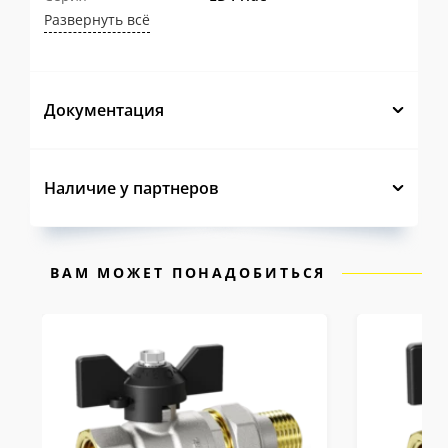
Развернуть всё
бытовых стояков до технологических
узлов.
Увеличенная толщина стенки
— в
Документация
зонах максимальных нагрузок запас
прочности кратно превышает
нормативные требования, что
Наличие у партнеров
гарантирует работоспособность при
гидроударах и давлении до 40 бар без
ВАМ МОЖЕТ ПОНАДОБИТЬСЯ
деформаций и разрушений.
Накатка на наружных резьбах
—
удерживает лен или ФУМ-ленту от
сдвига при накручивании, сокращая
время монтажа и исключая перерасход
уплотнителя.