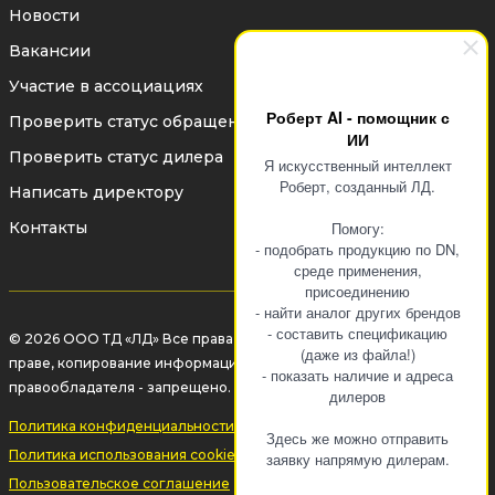
Новости
Вакансии
Участие в ассоциациях
Роберт AI - помощник с
Проверить статус обращения
ИИ
Проверить статус дилера
Я искусственный интеллект
Роберт, созданный ЛД.
Написать директору
Контакты
Помогу:
- подобрать продукцию по DN,
среде применения,
присоединению
- найти аналог других брендов
- составить спецификацию
© 2026 ООО ТД «ЛД» Все права защищены законом об авторском
(даже из файла!)
праве, копирование информации без разрешения
- показать наличие и адреса
правообладателя - запрещено.
дилеров
Политика конфиденциальности
Здесь же можно отправить
Политика использования cookie-файлов
заявку напрямую дилерам.
Пользовательское соглашение