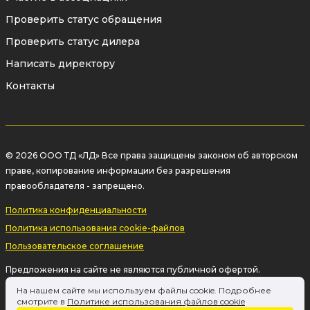
влаги и загрязнений внутрь редуктора,
Проверить статус обращения
обеспечивая надежную работу
Проверить статус дилера
внутренних механизмов и увеличивая
Написать директору
срок службы изделия.
Контакты
Конструкция редуктора рассчитана на
длительную эксплуатацию в тяжелых
промышленных условиях
.
© 2026 ООО ТД «ЛД» Все права защищены законом об авторском
праве, копирование информации без разрешения
✅ Универсальность применения
правообладателя - запрещено.
Редукторы LD предназначены для
Политика конфиденциальности
управления:
Политика использования cookie-файлов
Пользовательское соглашение
шаровыми кранами;
Предложения на сайте не являются публичной офертой.
дископоворотными затворами;
Информация на сайте о товаре носит рекламный характер и
На нашем сайте мы используем файлы cookie. Подробнее
расценивается как приглашение делать оферты на основании п.1
смотрите в
Политике использования файлов cookie
пробковыми кранами;