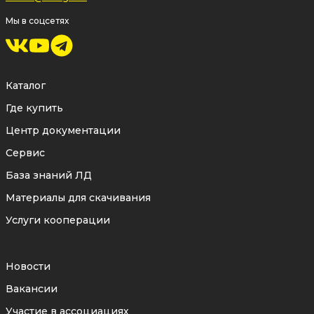
смазкой
— качественный смазочный
Мы в соцсетях
материал закладывается в корпус на
весь период эксплуатации, не требуя
Каталог
регулярной замены или специального
Где купить
обслуживания.
Центр документации
Высококачественное
Сервис
антикоррозионное покрытие
База знаний ЛД
надежно защищает корпус от
Материалы для скачивания
воздействия окружающей среды и
Услуги кооперации
обеспечивает длительную эксплуатацию
даже в сложных климатических
условиях.
Новости
Влагозащищенная конструкция
Вакансии
корпуса
предотвращает попадание
Участие в ассоциациях