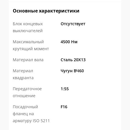
Прочный корпус из
высокопрочного
Основные характеристики
чугуна или алюминиевого сплава (в
Блок концевых
Отсутствует
зависимости от типоразмера)
выключателей
обеспечивает высокую жесткость
Максимальный
4500 Нм
конструкции при оптимальной массе
крутящий момент
изделия.
Материал вала
Сталь 20Х13
Червячная передача с эффектом
Материал
Чугун ВЧ60
самоторможения
надежно удерживает
квадранта
арматуру в заданном положении без
Передаточное
1:55
самопроизвольного изменения
отношение
положения под действием давления
Посадочный
F16
рабочей среды.
фланец на
Полностью закрытая конструкция
арматуру ISO 5211
редуктора защищает внутренний