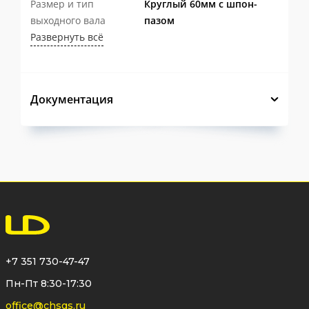
Размер и тип
Круглый 60мм с шпон-
механизм от воздействия окружающей
выходного вала
пазом
Развернуть всё
среды и значительно увеличивает срок
службы изделия.
Оптимально
подобранные
Документация
передаточные числа
обеспечивают
плавное управление арматурой и
снижают усилие, необходимое для ее
открытия и закрытия.
✅ Надежность в эксплуатации
Регулируемые механические упоры
позволяют точно настроить крайние
+7 351 730-47-47
положения арматуры.
Пн-Пт 8:30-17:30
Заводская заправка постоянной
office@chsgs.ru