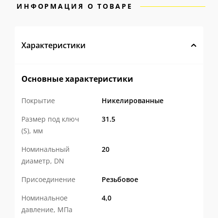
ИНФОРМАЦИЯ О ТОВАРЕ
содержанием меди и легированием
оловом отличается прочностью,
высокой коррозионной стойкостью и
Характеристики
устойчивостью к обесцинкованию.
Усиленная конструкция крана
LD
Основные характеристики
Pride с увеличенной толщиной стенок
Покрытие
Никелированные
рассчитана на длительную и надежную
Размер под ключ
31.5
эксплуатацию даже в сложных условиях.
(S), мм
Высокопрочная герметизация
Номинальный
20
корпуса
специальным анаэробным
диаметр, DN
фиксатором обеспечивает прочность
Присоединение
Резьбовое
соединения и долговечную
Номинальное
4,0
безаварийную работу.
давление, МПа
Конструкция с ремонтопригодной