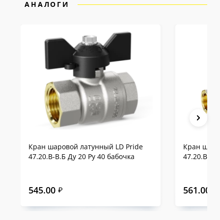
АНАЛОГИ
Кран шаровой латунный LD Pride
Кран шаро
47.20.В-В.Б Ду 20 Ру 40 бабочка
47.20.В-В.
545.00
561.00
₽
₽