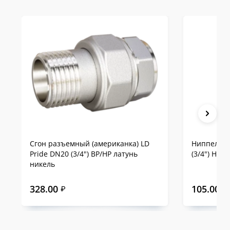
из самых продолжительных на российском
рынке.
Сравнение LD Pride с
аналогами на примере
DN15
Сгон разъемный (американка) LD
Ниппель п
Pride DN20 (3/4") ВР/НР латунь
(3/4") НР/
никель
328.00
105.00
₽
₽