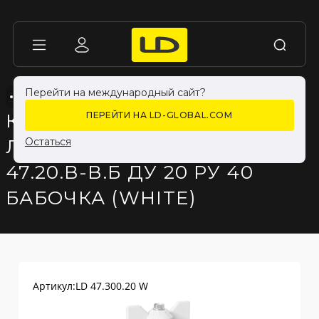
Перейти на международный сайт?
КРАНЫ LD PRIDE ДЛЯ ЖИДКОСТИ
КРАНЫ LD PRIDE ДЛЯ ЖИДКОСТИ
КРАН ШАРОВОЙ
ПЕРЕЙТИ НА LD-GLOBAL.COM
ЛАТУННЫЙ LD PRIDE
Остаться
47.20.В-В.Б ДУ 20 РУ 40
БАБОЧКА (WHITE)
Артикул:
LD 47.300.20 W