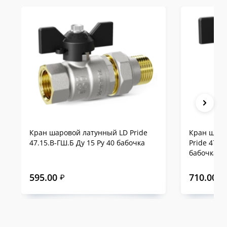
Кран шаровой латунный LD Pride
Кран шаро
47.15.В-ГШ.Б Ду 15 Ру 40 бабочка
Pride 47.1
бабочка
595.00
710.00
₽
₽