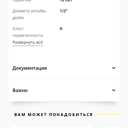
безаварийную работу.
Конструкция с ремонтопригодной
Диаметр резьбы,
1/2"
дюйм
горловиной
с фторопластовым
уплотнением штока, эргономичной
Класс
А
герметичности
ручкой с возможностью опломбировки
Развернуть всё
и оптимальным количеством витков
резьбы делает эксплуатацию крана
удобной и безопасной.
Документация
Современное автоматизированное
производство и многоступенчатый
Важно
контроль качества
на каждом этапе
гарантируют стабильность
характеристик каждого изделия.
ВАМ МОЖЕТ ПОНАДОБИТЬСЯ
Именно поэтому на шаровые краны LD Pride