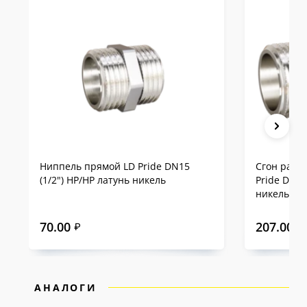
предоставляется
10-летняя гарантия
— одна
из самых продолжительных на российском
рынке.
Сравнение LD Pride с
аналогами на примере
DN15
Ниппель прямой LD Pride DN15
Сгон разъ
(1/2") НР/НР латунь никель
Pride DN15
никель
70.00
207.00
₽
₽
АНАЛОГИ