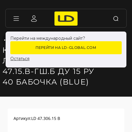
Перейти на международный сайт?
КРАНЫ LD PRIDE ДЛЯ ЖИДКОСТИ
КРАНЫ LD PRIDE ДЛЯ ЖИДКОСТИ
КРАН ШАРОВОЙ
ПЕРЕЙТИ НА LD-GLOBAL.COM
ЛАТУННЫЙ LD PRIDE
Остаться
47.15.В-ГШ.Б ДУ 15 РУ
40 БАБОЧКА (BLUE)
Артикул:
LD 47.306.15 B