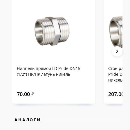
предоставляется
10-летняя гарантия
— одна
из самых продолжительных на российском
рынке.
Сравнение LD Pride с
аналогами на примере
DN15
Ниппель прямой LD Pride DN15
Сгон разъ
(1/2") НР/НР латунь никель
Pride DN15
никель
70.00
207.00
₽
₽
АНАЛОГИ