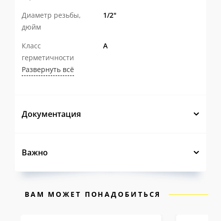
Конструкция с ремонтопригодной
Диаметр резьбы,
1/2"
дюйм
горловиной
с фторопластовым
уплотнением штока, эргономичной
Класс
А
герметичности
ручкой с возможностью опломбировки
Развернуть всё
и оптимальным количеством витков
резьбы делает эксплуатацию крана
удобной и безопасной.
Документация
Современное автоматизированное
производство и многоступенчатый
Важно
контроль качества
на каждом этапе
гарантируют стабильность
характеристик каждого изделия.
ВАМ МОЖЕТ ПОНАДОБИТЬСЯ
Именно поэтому на шаровые краны LD Pride