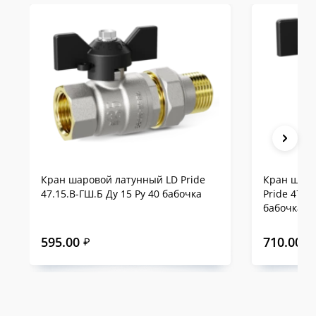
Кран шаровой латунный LD Pride
Кран шаро
47.15.В-ГШ.Б Ду 15 Ру 40 бабочка
Pride 47.1
бабочка
595.00
710.00
₽
₽