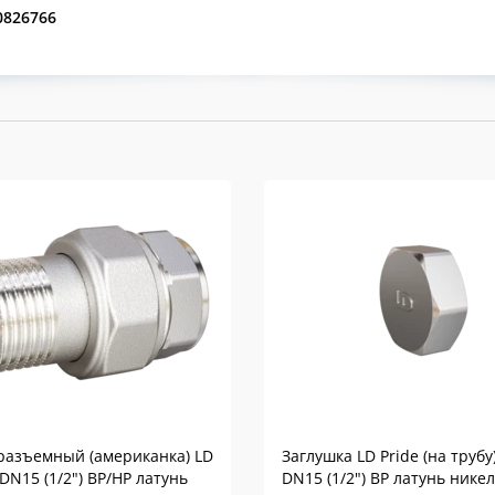
0826766
разъемный (американка) LD
Заглушка LD Pride (на трубу
 DN15 (1/2") ВР/НР латунь
DN15 (1/2") ВР латунь нике