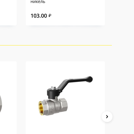
никель
103.00
114.0
₽