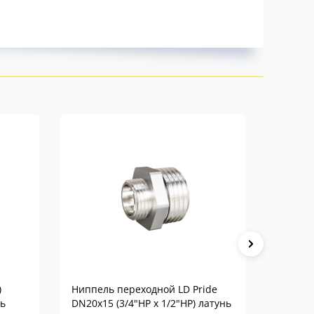
)
Ниппель переходной LD Pride
Перехо
ль
DN20х15 (3/4"НР х 1/2"НР) латунь
(3/4"ВР