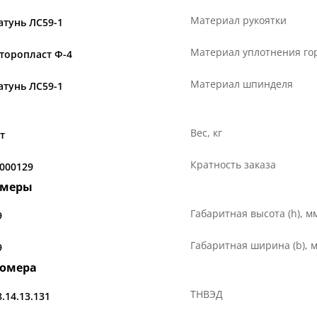
Материал рукоятки
атунь ЛС59-1
Материал уплотнения г
торопласт Ф-4
Материал шпинделя
атунь ЛС59-1
Вес, кг
т
Кратность заказа
.000129
змеры
Габаритная высота (h), м
9
Габаритная ширина (b), 
9
номера
ТНВЭД
8.14.13.131