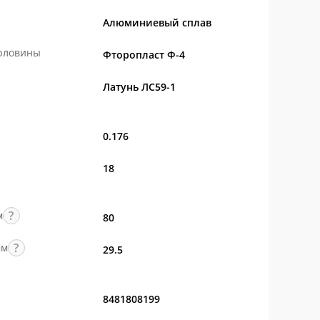
Алюминиевый сплав
орловины
Фторопласт Ф-4
Латунь ЛС59-1
0.176
18
м
80
мм
29.5
8481808199