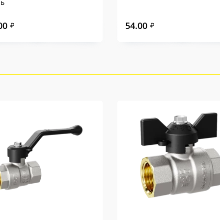
ль
00
54.00
₽
₽