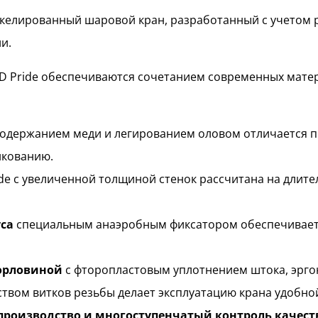
елированный шаровой кран, разработанный с учетом 
и.
LD Pride обеспечиваются сочетанием современных мате
держанием меди и легированием оловом отличается п
нкованию.
de с увеличенной толщиной стенок рассчитана на длит
са
специальным анаэробным фиксатором обеспечивает
горловиной
с фторопластовым уплотнением штока, эрг
вом витков резьбы делает эксплуатацию крана удобной
роизводство и многоступенчатый контроль качест