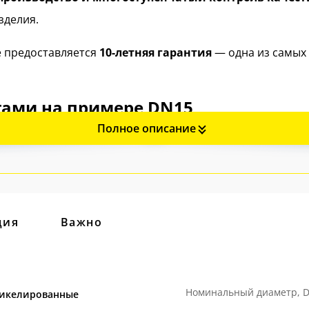
зделия.
e предоставляется
10-летняя гарантия
— одна из самых
огами на примере DN15
Полное описание
ция
Важно
Номинальный диаметр, 
икелированные