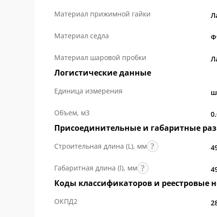
Материал прижимной гайки
Л
Материал седла
Ф
Материал шаровой пробки
Л
Логистические данные
Единица измерения
ш
Объем, м3
0
Присоединительные и габаритные ра
Строительная длина (L), мм
4
Габаритная длина (l), мм
4
Коды классификаторов и реестровые 
ОКПД2
2